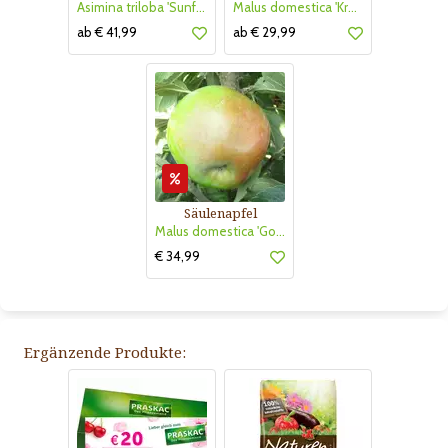
Asimina triloba 'Sunflower'
Malus domestica 'Kronprinz Rudolf'
ab € 41,99
ab € 29,99
Säulenapfel
Malus domestica 'Golden Gate'
€ 34,99
Ergänzende Produkte: