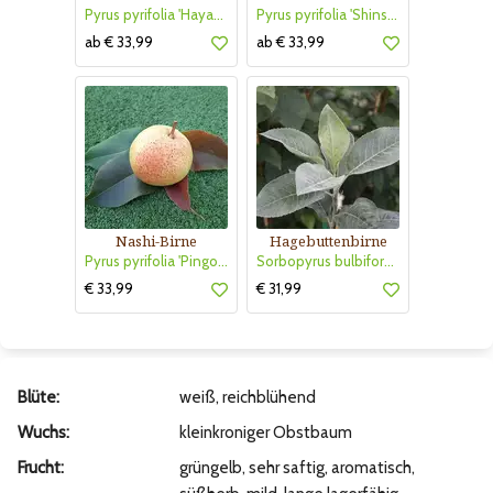
Pyrus pyrifolia 'Hayatama'
Pyrus pyrifolia 'Shinseiki'
ab € 33,99
ab € 33,99
Nashi-Birne
Hagebuttenbirne
Pyrus pyrifolia 'Pingo Li'
Sorbopyrus bulbiformis 'Shipova'
€ 33,99
€ 31,99
Blüte:
weiß, reichblühend
Wuchs:
kleinkroniger Obstbaum
Frucht:
grüngelb, sehr saftig, aromatisch,