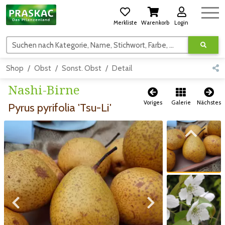
Merkliste
Warenkorb
Login
Suchen nach Kategorie, Name, Stichwort, Farbe, usw.
Shop
Obst
Sonst. Obst
Detail
Nashi-Birne
Voriges
Galerie
Nächstes
Pyrus pyrifolia 'Tsu-Li'
Zum vorigen Bild
Zum vorigen Bild
Zum nächsten Bild