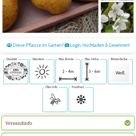
Zum nächsten Bild
Diese Pflanze im Garten?
Login, Hochladen & Gewinnen!
Qualität
Standort
Max. Breite
Max. Höhe
Blütenfarbe
3 - 6m
2 - 4m
Weiß
Öko-Info
Frosthart
Versandinfo