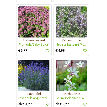
Indianernessel
Katzenminze
Monarda 'Baby Spice'
Nepeta faassenii 'Purrsian Blue'
€ 5,99
€ 4,99
Lavendel
Prachtkerze
Lavandula angustifolia 'Munstead'
Gaura lindheimeri 'Whirling Butterflies'
ab € 4,99
ab € 5,99