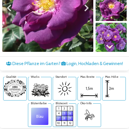
Zum vorigen Bild
Zum nächsten Bild
Zum nächsten Bild
Diese Pflanze im Garten?
Login, Hochladen & Gewinnen!
Qualität
Wuchs
Standort
Max. Breite
Max. Höhe
2m
1,5m
Blütenfarbe
Blütezeit
Öko-Info
1
2
3
4
5
6
Blau
7
8
9
10
11
12