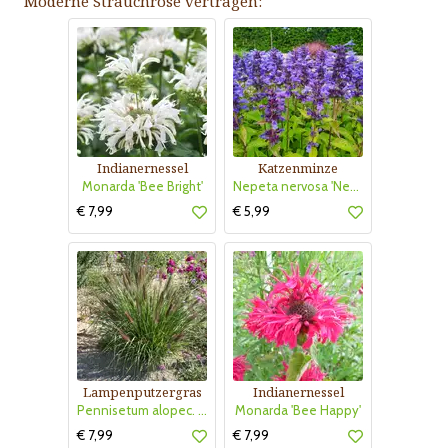
Moderne Strauchrose vertragen:
Indianernessel
Katzenminze
Monarda 'Bee Bright'
Nepeta nervosa 'Neptun'
€ 7,99
€ 5,99
Lampenputzergras
Indianernessel
Pennisetum alopec. 'Red Head'
Monarda 'Bee Happy'
€ 7,99
€ 7,99