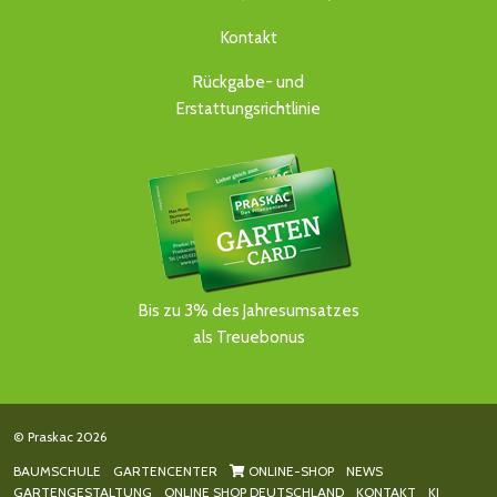
Kontakt
Rückgabe- und
Erstattungsrichtlinie
Bis zu 3% des Jahresumsatzes
als Treuebonus
© Praskac 2026
BAUMSCHULE
GARTENCENTER
ONLINE-SHOP
NEWS
GARTENGESTALTUNG
ONLINE SHOP DEUTSCHLAND
KONTAKT
KI