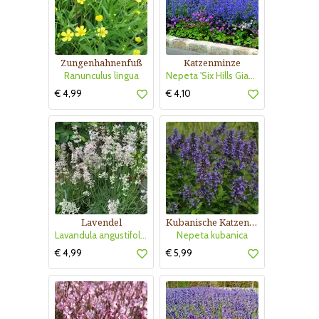
Zungenhahnenfuß
Katzenminze
Ranunculus lingua
Nepeta 'Six Hills Giant'
€ 4,99
€ 4,10
Lavendel
Kubanische Katzenminze
Lavandula angustifolia 'Rosea'
Nepeta kubanica
€ 4,99
€ 5,99