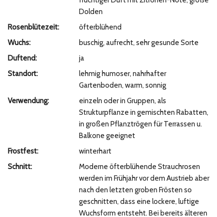
fruchtiger Duft mit Zitronen-Note, große
Dolden
Rosenblütezeit:
öfterblühend
Wuchs:
buschig, aufrecht, sehr gesunde Sorte
Duftend:
ja
Standort:
lehmig humoser, nahrhafter
Gartenboden, warm, sonnig
Verwendung:
einzeln oder in Gruppen, als
Strukturpflanze in gemischten Rabatten,
in großen Pflanztrögen für Terrassen u.
Balkone geeignet
Frostfest:
winterhart
Schnitt:
Moderne öfterblühende Strauchrosen
werden im Frühjahr vor dem Austrieb aber
nach den letzten groben Frösten so
geschnitten, dass eine lockere, luftige
Wuchsform entsteht. Bei bereits älteren