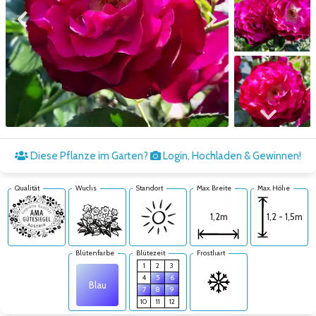
Zum vorigen Bild
Zum nächsten Bild
Zum nächsten Bild
Diese Pflanze im Garten?
Login, Hochladen & Gewinnen!
Qualität
Wuchs
Standort
Max. Breite
Max. Höhe
1,2 - 1,5m
1,2m
Blütenfarbe
Blütezeit
Frosthart
1
2
3
4
5
6
Blau
7
8
9
10
11
12