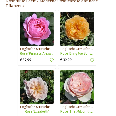
Rose 'Blue Eden' - Moderne Strauchrose ähnliche
Pflanzen:
Englische Strauchrose
Englische Strauchrose
Rose 'Princess Alexandra of Kent'
Rose 'Bring Me Sunshine'
€ 32,99
€ 32,99
Englische Strauchrose
Englische Strauchrose
Rose 'Elizabeth'
Rose 'The Mill on the Floss'