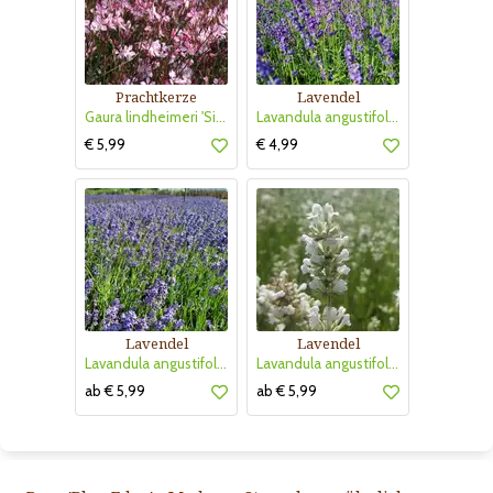
Prachtkerze
Lavendel
Gaura lindheimeri 'Siskiyou Pink'
Lavandula angustifolia 'Hidcote'
€ 5,99
€ 4,99
Lavendel
Lavendel
Lavandula angustifolia 'Thumbelina Leigh'
Lavandula angustifolia 'Arctic Snow'
ab € 5,99
ab € 5,99