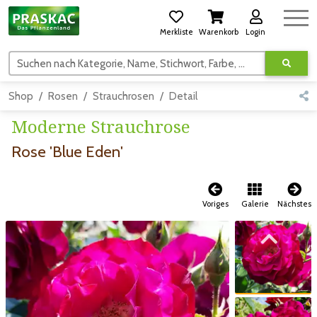
Merkliste
Warenkorb
Login
Suchen nach Kategorie, Name, Stichwort, Farbe, usw.
Shop
Rosen
Strauchrosen
Detail
Moderne Strauchrose
Rose 'Blue Eden'
Voriges
Galerie
Nächstes
Zum vorigen Bild