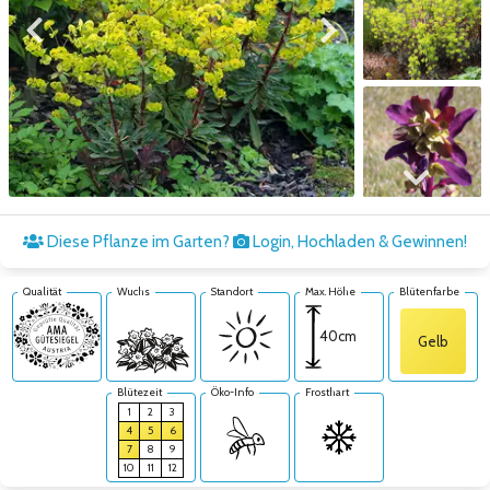
Zum vorigen Bild
Zum nächsten Bild
Zum nächsten Bild
Diese Pflanze im Garten?
Login, Hochladen & Gewinnen!
Qualität
Wuchs
Standort
Max. Höhe
Blütenfarbe
40cm
Gelb
Blütezeit
Öko-Info
Frosthart
1
2
3
4
5
6
7
8
9
10
11
12