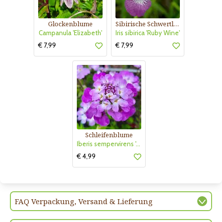
Glockenblume
Sibirische Schwertlilie
Campanula 'Elizabeth'
Iris sibirica 'Ruby Wine'
€ 7,99
€ 7,99
Schleifenblume
Iberis sempervirens 'Absolutely Amethyst'
€ 4,99
FAQ Verpackung, Versand & Lieferung