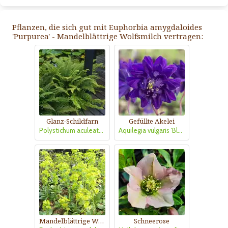
Pflanzen, die sich gut mit Euphorbia amygdaloides
'Purpurea' - Mandelblättrige Wolfsmilch vertragen:
Glanz-Schildfarn
Gefüllte Akelei
Polystichum aculeatum
Aquilegia vulgaris 'Blue Barlow'
Mandelblättrige Wolfsmilch
Schneerose