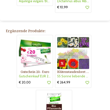
Aquilegia vulgaris 'Black Barlow'
Dictamnus albus 'Albiflorus'
€ 10,99
Ergänzende Produkte:
Gutschein 20.- Euro
Blütenstaudenbeet Kollektion Nr. 504
Gutscheinkauf EUR 20.-
55 Sonne liebende Stauden für 6 m² Beet mit Pflanzplan
€ 20,00
€ 264,99