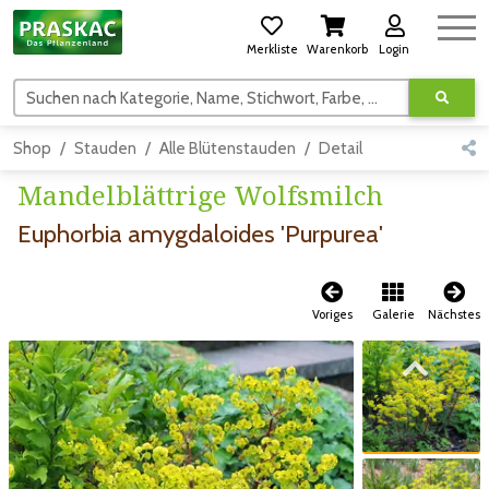
Merkliste
Warenkorb
Login
Suchen nach Kategorie, Name, Stichwort, Farbe, usw.
Shop
Stauden
Alle Blütenstauden
Detail
Mandelblättrige Wolfsmilch
Euphorbia amygdaloides 'Purpurea'
Voriges
Galerie
Nächstes
Zum vorigen Bild