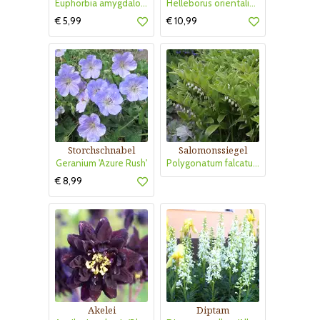
Euphorbia amygdaloides robbiae
Helleborus orientalis 'Pretty Ellen Pink'
€ 5,99
€ 10,99
Storchschnabel
Salomonssiegel
Geranium 'Azure Rush'
Polygonatum falcatum 'Variegatum'
€ 8,99
Akelei
Diptam