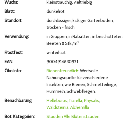
Wuchs:
kleinstrauchig, vieltriebig
Blatt:
dunkelrot
Standort:
durchlässiger, kalkiger Gartenboden,
trocken - frisch
Verwendung:
in Gruppen, in Rabatten, in beschatteten
Beeten 8 Stk./m²
Frostfest:
winterhart
EAN:
9004914830921
Öko Info:
Bienenfreundlich
: Wertvolle
Nahrungsquelle für verschiedene
Insekten, wie Bienen, Schmetterlinge,
Hummeln, Schwebfliegen.
Benachbarung:
Helleborus
,
Tiarella
,
Physalis
,
Waldsteinia
,
Alchemilla
Bot. Kategorien:
Stauden
Alle Blütenstauden