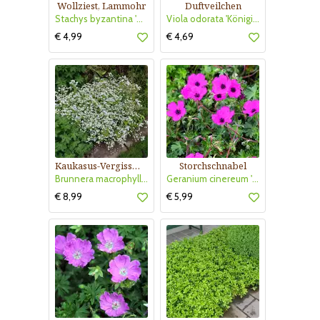
Wollziest, Lammohr
Duftveilchen
Stachys byzantina 'Silberteppich'
Viola odorata 'Königin Charlotte'
€ 4,99
€ 4,69
Kaukasus-Vergissmeinnicht
Storchschnabel
Brunnera macrophylla 'Betty Bowring'
Geranium cinereum 'Giuseppii'
€ 8,99
€ 5,99