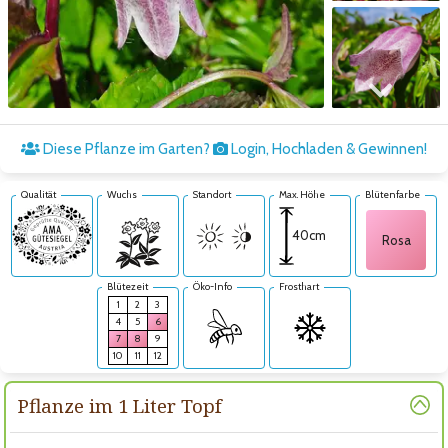
Zum nächsten Bild
Diese Pflanze im Garten?
Login, Hochladen & Gewinnen!
Qualität
Wuchs
Standort
Max. Höhe
Blütenfarbe
40cm
Rosa
Blütezeit
Öko-Info
Frosthart
1
2
3
4
5
6
7
8
9
10
11
12
Pflanze im 1 Liter Topf