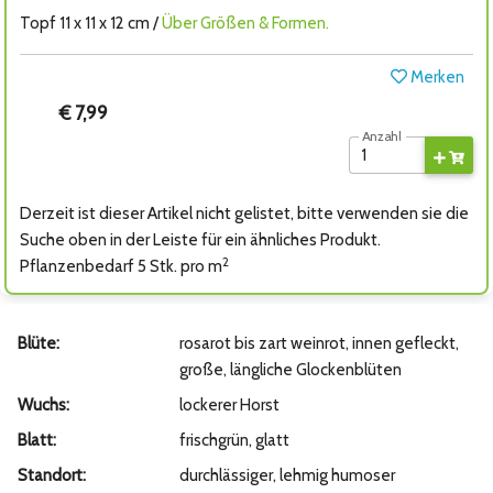
Topf 11 x 11 x 12 cm /
Über Größen & Formen.
Merken
€ 7,99
Anzahl
Derzeit ist dieser Artikel nicht gelistet, bitte verwenden sie die
Suche oben in der Leiste für ein ähnliches Produkt.
2
Pflanzenbedarf 5 Stk. pro m
Blüte:
rosarot bis zart weinrot, innen gefleckt,
große, längliche Glockenblüten
Wuchs:
lockerer Horst
Blatt:
frischgrün, glatt
Standort:
durchlässiger, lehmig humoser