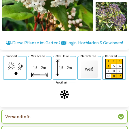
Zum nächsten Bild
Diese Pflanze im Garten?
Login, Hochladen & Gewinnen!
Standort
Max. Breite
Max. Höhe
Blütenfarbe
Blütezeit
1
2
3
4
5
6
1,5 - 2m
1,5 - 2m
Weiß
7
8
9
10
11
12
Frosthart
Versandinfo