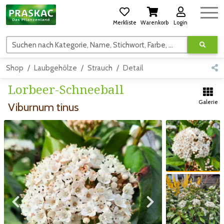
Merkliste
Warenkorb
Login
Suchen nach Kategorie, Name, Stichwort, Farbe, usw.
Shop
Laubgehölze
Strauch
Detail
Lorbeer-Schneeball
Galerie
Viburnum tinus
Zum vorigen Bild
Zum vorigen Bild
Zum nächsten Bild