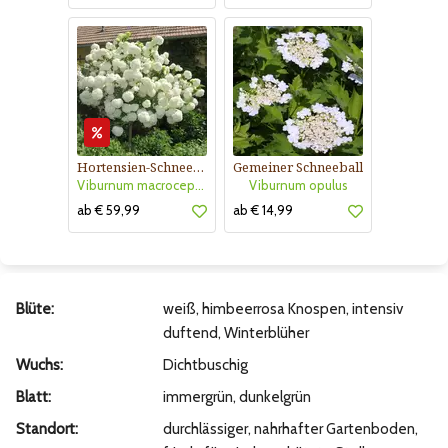
Hortensien-Schneeball
Gemeiner Schneeball
Viburnum macrocephalum 'Happy Fortuna'
Viburnum opulus
ab € 59,99
ab € 14,99
Blüte:
weiß, himbeerrosa Knospen, intensiv
duftend, Winterblüher
Wuchs:
Dichtbuschig
Blatt:
immergrün, dunkelgrün
Standort:
durchlässiger, nahrhafter Gartenboden,