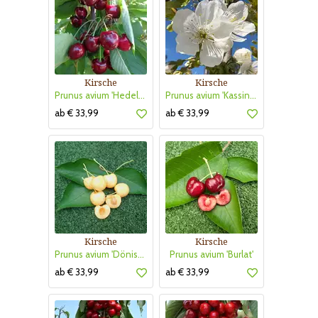
Kirsche
Kirsche
Prunus avium 'Hedelfinger Riesenkirsche'
Prunus avium 'Kassins Frühe Herzkirsche'
ab € 33,99
ab € 33,99
Kirsche
Kirsche
Prunus avium 'Dönissens Gelbe Knorpelkirsche'
Prunus avium 'Burlat'
ab € 33,99
ab € 33,99