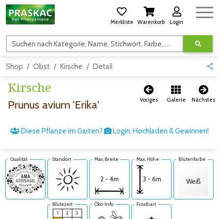
Merkliste
Warenkorb
Login
Suchen nach Kategorie, Name, Stichwort, Farbe, usw.
Shop
Obst
Kirsche
Detail
Kirsche
Voriges
Galerie
Nächstes
Prunus avium 'Erika'
Diese Pflanze im Garten?
Login, Hochladen & Gewinnen!
Qualität
Standort
Max. Breite
Max. Höhe
Blütenfarbe
3 - 6m
2 - 4m
Weiß
Blütezeit
Öko-Info
Frosthart
1
2
3