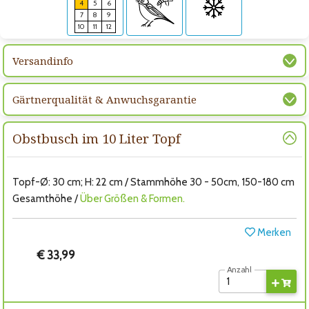
4
5
6
7
8
9
10
11
12
Versandinfo
Gärtnerqualität & Anwuchsgarantie
Obstbusch im 10 Liter Topf
Topf-Ø: 30 cm; H: 22 cm / Stammhöhe 30 - 50cm, 150-180 cm
Gesamthöhe /
Über Größen & Formen.
Merken
€ 33,99
Anzahl