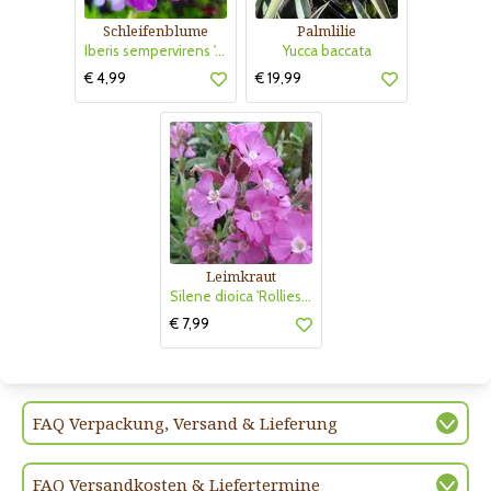
Schleifenblume
Palmlilie
Iberis sempervirens 'Absolutely Amethyst'
Yucca baccata
€ 4,99
€ 19,99
Leimkraut
Silene dioica 'Rollies Favorite'
€ 7,99
FAQ Verpackung, Versand & Lieferung
FAQ Versandkosten & Liefertermine