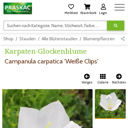
Merkliste
Warenkorb
Login
Suchen nach Kategorie, Name, Stichwort, Farbe, usw.
Shop
Stauden
Alle Blütenstauden
Blumenpflanzen
Ste
Karpaten-Glockenblume
Campanula carpatica 'Weiße Clips'
Voriges
Galerie
Nächstes
Zum vorigen Bild