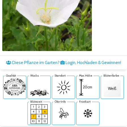
Zum nächsten Bild
Diese Pflanze im Garten?
Login, Hochladen & Gewinnen!
Qualität
Wuchs
Standort
Max. Höhe
Blütenfarbe
20cm
Weiß
Blütezeit
Öko-Info
Frosthart
1
2
3
4
5
6
7
8
9
10
11
12