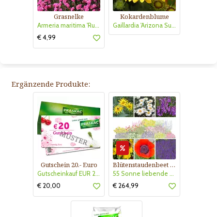
Grasnelke
Kokardenblume
Armeria maritima 'Rubrifolia'
Gaillardia 'Arizona Sun'
€ 4,99
Ergänzende Produkte:
Gutschein 20.- Euro
Blütenstaudenbeet Kollektion Nr. 504
Gutscheinkauf EUR 20.-
55 Sonne liebende Stauden für 6 m² Beet mit Pflanzplan
€ 20,00
€ 264,99