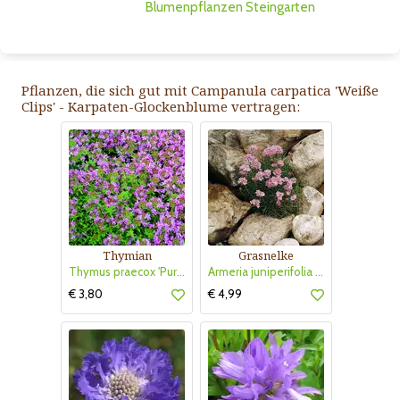
Blumenpflanzen
Steingarten
Pflanzen, die sich gut mit Campanula carpatica 'Weiße
Clips' - Karpaten-Glockenblume vertragen:
Thymian
Grasnelke
Thymus praecox 'Purple Beauty'
Armeria juniperifolia 'Bechwood'
€ 3,80
€ 4,99