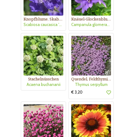
Knopfblume, Skabiose
Knäuel-Glockenblume
Scabiosa caucasica 'Schöne von Eisenach'
Campanula glomerata 'Acaulis'
Stachelnüsschen
Quendel, Feldthymian
Acaena buchananii
Thymus serpyllum
€ 3,20