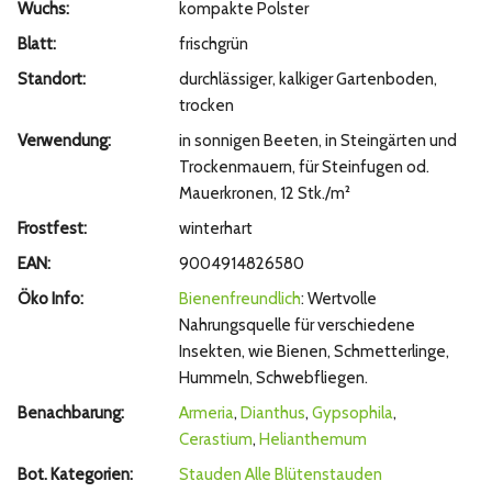
Wuchs:
kompakte Polster
Blatt:
frischgrün
Standort:
durchlässiger, kalkiger Gartenboden,
trocken
Verwendung:
in sonnigen Beeten, in Steingärten und
Trockenmauern, für Steinfugen od.
Mauerkronen, 12 Stk./m²
Frostfest:
winterhart
EAN:
9004914826580
Öko Info:
Bienenfreundlich
: Wertvolle
Nahrungsquelle für verschiedene
Insekten, wie Bienen, Schmetterlinge,
Hummeln, Schwebfliegen.
Benachbarung:
Armeria
,
Dianthus
,
Gypsophila
,
Cerastium
,
Helianthemum
Bot. Kategorien:
Stauden
Alle Blütenstauden