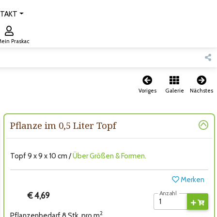
TAKT
ein Praskac
Voriges
Galerie
Nächstes
Pflanze im 0,5 Liter Topf
Topf 9 x 9 x 10 cm /
Über Größen & Formen.
Merken
Anzahl
€ 4,69
2
Pflanzenbedarf 8 Stk. pro m