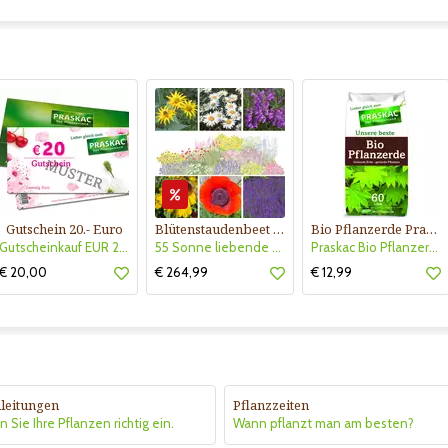
Gutschein 20.- Euro
Blütenstaudenbeet Kollektion Nr. 504
Bio Pflanzerde Praskac
Gutscheinkauf EUR 20.-
55 Sonne liebende Stauden für 6 m² Beet mit Pflanzplan
Praskac Bio Pflanzerde
€ 20,00
€ 264,99
€ 12,99
leitungen
Pflanzzeiten
 Sie Ihre Pflanzen richtig ein.
Wann pflanzt man am besten?