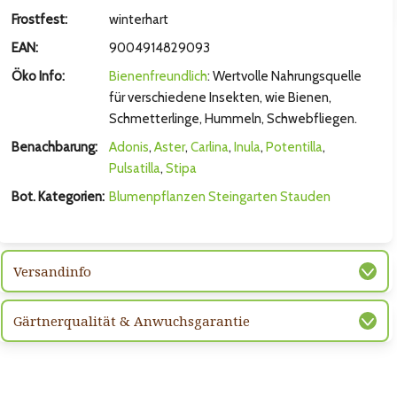
hsten Bild
Frostfest:
winterhart
EAN:
9004914829093
Öko Info:
Bienenfreundlich
: Wertvolle Nahrungsquelle
für verschiedene Insekten, wie Bienen,
Schmetterlinge, Hummeln, Schwebfliegen.
Benachbarung:
Adonis
,
Aster
,
Carlina
,
Inula
,
Potentilla
,
Pulsatilla
,
Stipa
Bot. Kategorien:
Blumenpflanzen
Steingarten
Stauden
hsten Bild
Versandinfo
Gärtnerqualität & Anwuchsgarantie