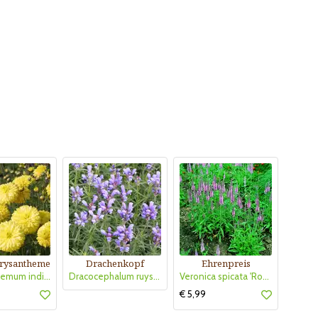
rysantheme
Drachenkopf
Ehrenpreis
Chrysanthemum indicum 'Citronella'
Dracocephalum ruyschianum
Veronica spicata 'Rotfuchs'
€ 5,99