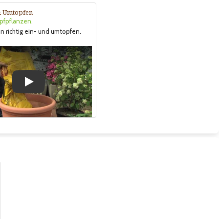
& Umtopfen
opfpflanzen.
n richtig ein- und umtopfen.
Play