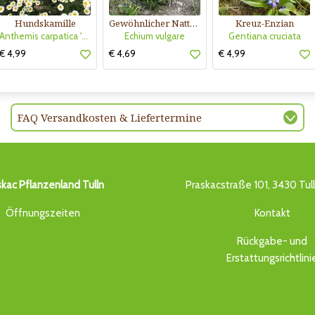
Hundskamille
Gewöhnlicher Natternkopf
Kreuz-Enzian
Anthemis carpatica 'Karpatenschnee'
Echium vulgare
Gentiana cruciata
€ 4,99
€ 4,69
€ 4,99
FAQ Versandkosten & Liefertermine
skac Pflanzenland Tulln
Praskacstraße 101, 3430 Tul
Öffnungszeiten
Kontakt
Rückgabe- und
Erstattungsrichtlini