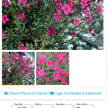
Zum vorigen Bild
Zum näc
Zum vorigen Bild
Zum näc
Diese Pflanze im Garten?
Login, Hochladen & Gewinnen!
Qualität
Wuchs
Standort
Max. Höhe