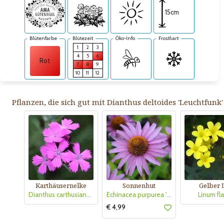
15cm
Blütenfarbe
Blütezeit
Öko-Info
Frosthart
1
2
3
4
5
6
Rot
7
8
9
10
11
12
Pflanzen, die sich gut mit Dianthus deltoides 'Leuchtfunk'
Karthäusernelke
Sonnenhut
Gelber 
Dianthus carthusianorum
Echinacea purpurea 'Magnus'
Linum fl
€ 4,99