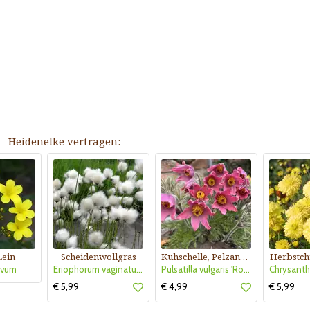
 - Heidenelke vertragen:
Lein
Scheidenwollgras
Kuhschelle, Pelzanemone
Herbstch
avum
Eriophorum vaginatum
Pulsatilla vulgaris 'Rote Glocke'
€ 5,99
€ 4,99
€ 5,99