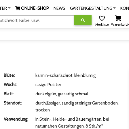
TER
ONLINE-SHOP
NEWS
GARTENGESTALTUNG
KON
tichwort, Farbe, usw.
Merkliste
Warenkorb
M
Blüte:
karmin-scharlachrot, kleinblumig
Wuchs:
rasige Polster
Blatt:
dunkelgrün, grasartig schmal
Standort:
durchlässiger, sandig steiniger Gartenboden,
trocken
Verwendung:
in Stein-, Heide- und Bauerngärten, bei
naturnahen Gestaltungen, 8 Stk./m²