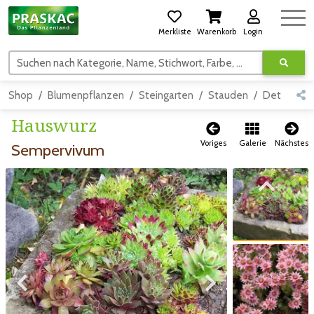
Merkliste
Warenkorb
Login
Suchen nach Kategorie, Name, Stichwort, Farbe, usw.
Shop
Blumenpflanzen
Steingarten
Stauden
Detail
Hauswurz
Voriges
Galerie
Nächstes
Sempervivum
Zum vorigen Bild
Zum vorigen Bild
Zum nächsten Bild