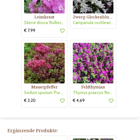
Leimkraut
Zwerg-Glockenblume
Silene dioica 'Rollies Favorite'
Campanula cochleariifolia 'Bavaria White'
€ 7,99
Mauerpfeffer
Feldthymian
Sedum spurium 'Purpurteppich'
Thymus praecox 'Red Carpet'
€ 3,20
€ 4,69
Ergänzende Produkte: