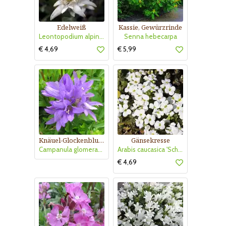
Edelweiß
Kassie, Gewürzrinde
Leontopodium alpinum
Senna hebecarpa
€ 4,69
€ 5,99
Knäuel-Glockenblume
Gänsekresse
Campanula glomerata 'Acaulis'
Arabis caucasica 'Schneehaube'
€ 4,69