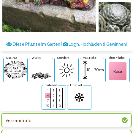
Zum nächsten Bild
Diese Pflanze im Garten?
Login, Hochladen & Gewinnen!
Qualität
Wuchs
Standort
Max. Höhe
Blütenfarbe
10 - 20cm
Rosa
Blütezeit
Frosthart
1
2
3
4
5
6
7
8
9
10
11
12
Versandinfo