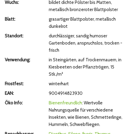
Wuchs:
bildet dichte Pölster bis Matten,
metallisch bronzeroter Blattpolster
Blatt:
grasartiger Blattpolster, metallisch
dunkelrot
Standort:
durchlässiger, sandig humoser
Gartenboden, anspruchslos, trocken -
frisch
Verwendung:
in Steingärten, auf Trockenmauern, in
Kiesbeeten oder Pflanztrögen, 15
Stk./m²
Frostfest:
winterhart
EAN:
9004914823930
Öko Info:
Bienenfreundlich
: Wertvolle
Nahrungsquelle für verschiedene
Insekten, wie Bienen, Schmetterlinge,
Hummeln, Schwebfliegen.