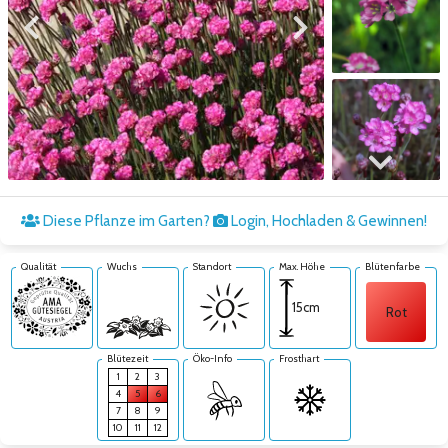
Zum vorigen Bild
Zum nächsten Bild
Zum nächsten Bild
Diese Pflanze im Garten?
Login, Hochladen & Gewinnen!
Qualität
Wuchs
Standort
Max. Höhe
Blütenfarbe
15cm
Rot
Blütezeit
Öko-Info
Frosthart
1
2
3
4
5
6
7
8
9
10
11
12