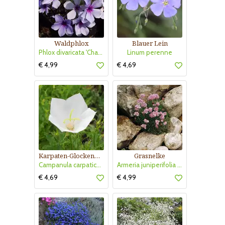
Waldphlox
Blauer Lein
Phlox divaricata 'Chattahoochee'
Linum perenne
€ 4,99
€ 4,69
Karpaten-Glockenblume
Grasnelke
Campanula carpatica 'Weiße Clips'
Armeria juniperifolia 'Bechwood'
€ 4,69
€ 4,99