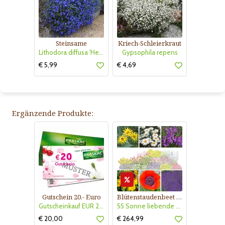
Steinsame
Kriech-Schleierkraut
Lithodora diffusa 'Heavenly Blue' (Syn. Glandora)
Gypsophila repens
€ 5,99
€ 4,69
Ergänzende Produkte:
Gutschein 20.- Euro
Blütenstaudenbeet Kollektion Nr. 504
Gutscheinkauf EUR 20.-
55 Sonne liebende Stauden für 6 m² Beet mit Pflanzplan
€ 20,00
€ 264,99