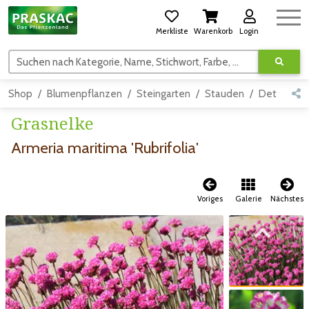
Merkliste
Warenkorb
Login
Suchen nach Kategorie, Name, Stichwort, Farbe, usw.
Shop
Blumenpflanzen
Steingarten
Stauden
Detail
Grasnelke
Armeria maritima 'Rubrifolia'
Voriges
Galerie
Nächstes
Zum vorigen Bild