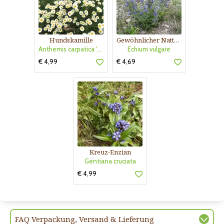
Hundskamille
Gewöhnlicher Natternkopf
Anthemis carpatica 'Karpatenschnee'
Echium vulgare
€ 4,99
€ 4,69
Kreuz-Enzian
Gentiana cruciata
€ 4,99
FAQ Verpackung, Versand & Lieferung