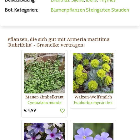
Benachbarung:
Dianthus
,
Silene
,
Iberis
,
Thymus
Bot. Kategorien:
Blumenpflanzen
Steingarten
Stauden
Pflanzen, die sich gut mit Armeria maritima
'Rubrifolia' - Grasnelke vertragen:
Mauer-Zimbelkraut
Walzen-Wolfsmilch
Cymbalaria muralis
Euphorbia myrsinites
€ 4,99