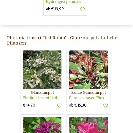
Hydrangea paniculata 'Vanille Fraise'
ab € 19,99
Photinia fraseri 'Red Robin' - Glanzmispel ähnliche
Pflanzen:
Glanzmispel
Bunte Glanzmispel
Photinia fraseri 'Little Red Robin'
Photinia fraseri 'Pink Marble'
€ 14,70
ab € 15,30