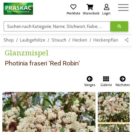
Merkliste
Warenkorb
Login
Suchen nach Kategorie, Name, Stichwort, Farbe, usw.
Shop
Laubgehölze
Strauch
Hecken
Heckenpflanzen
Glanzmispel
Photinia fraseri 'Red Robin'
Voriges
Galerie
Nächstes
Zum vorigen Bild