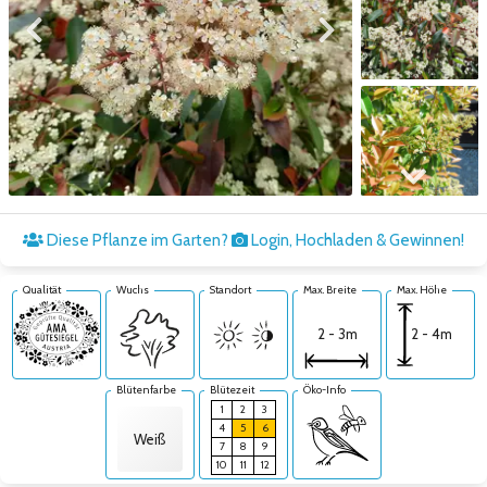
Zum vorigen Bild
Zum nächsten Bild
Zum nächsten Bild
Diese Pflanze im Garten?
Login, Hochladen & Gewinnen!
Qualität
Wuchs
Standort
Max. Breite
Max. Höhe
2 - 4m
2 - 3m
Blütenfarbe
Blütezeit
Öko-Info
1
2
3
4
5
6
Weiß
7
8
9
10
11
12