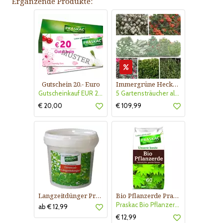
Ergänzende Produkte:
Gutschein 20.- Euro
Immergrüne Hecke - Kollektion Nr. 415
Gutscheinkauf EUR 20.-
5 Gartensträucher als Sichtschutz - sonnig und halbschattig
€ 20,00
€ 109,99
Langzeitdünger Praskac
Bio Pflanzerde Praskac
Praskac Bio Pflanzerde
ab € 12,99
€ 12,99