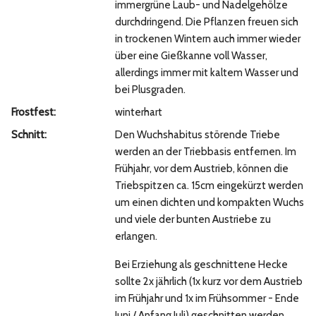
immergrüne Laub- und Nadelgehölze
durchdringend. Die Pflanzen freuen sich
in trockenen Wintern auch immer wieder
über eine Gießkanne voll Wasser,
allerdings immer mit kaltem Wasser und
bei Plusgraden.
Frostfest:
winterhart
Schnitt:
Den Wuchshabitus störende Triebe
werden an der Triebbasis entfernen. Im
Frühjahr, vor dem Austrieb, können die
Triebspitzen ca. 15cm eingekürzt werden
um einen dichten und kompakten Wuchs
und viele der bunten Austriebe zu
erlangen.
Bei Erziehung als geschnittene Hecke
sollte 2x jährlich (1x kurz vor dem Austrieb
im Frühjahr und 1x im Frühsommer - Ende
Juni / Anfang Juli) geschnitten werden.