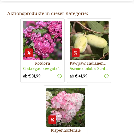
Aktionsprodukte in dieser Kategorie:
Rotdorn
Pawpaw, Indianerbanane
Crataegus laevigata 'Pauls Scarlet'
Asimina triloba 'Sunflower'
ab € 31,99
ab € 41,99
Rispenhortensie