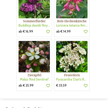
Sommerflieder
Rote Heckenkirsche
Buddleja davidii 'Royal Red'
Lonicera tatarica 'Arnold Red'
ab € 16,99
ab € 14,99
Zierapfel
Feuerdorn
Malus 'Red Sentinel'
Pyracantha 'Dart's Red'
ab € 25,99
€ 33,59