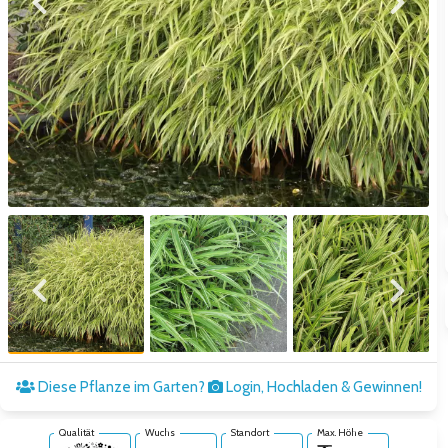
Zum vorigen Bild
Zum näc
Zum vorigen Bild
Zum näc
Diese Pflanze im Garten?
Login, Hochladen & Gewinnen!
Qualität
Wuchs
Standort
Max. Höhe