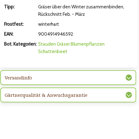
hsten Bild
Tipp:
Gräser über den Winter zusammenbinden,
Rückschnitt Feb. - März
Frostfest:
winterhart
EAN:
9004914946592
Bot. Kategorien:
Stauden
Gräser
Blumenpflanzen
Schattenbeet
Versandinfo
hsten Bild
Gärtnerqualität & Anwuchsgarantie