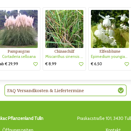
Pampasgras
Chinaschilf
Elfenblume
Cortaderia selloana
Miscanthus sinensis 'Strictus Dwarf'
Epimedium youngianum 'Niveum'
ab € 29,99
€ 8,99
€ 6,50
FAQ Versandkosten & Liefertermine
skac Pflanzenland Tulln
Praskacstraße 101, 3430 Tul
Öffnungszeiten
Kontakt