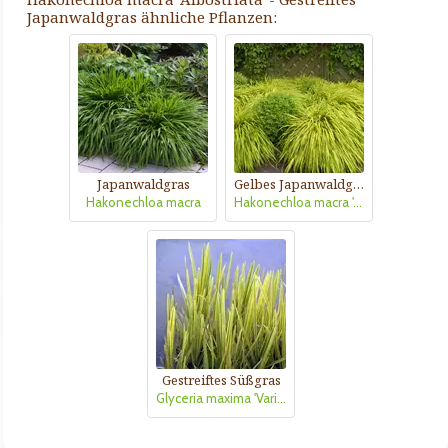
Japanwaldgras ähnliche Pflanzen:
Japanwaldgras
Gelbes Japanwaldgras
Hakonechloa macra
Hakonechloa macra 'Aureola'
Gestreiftes Süßgras
Glyceria maxima 'Variegata'