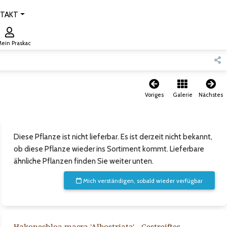
TAKT
ein Praskac
Voriges
Galerie
Nächstes
Diese Pflanze ist nicht lieferbar. Es ist derzeit nicht bekannt,
ob diese Pflanze wieder ins Sortiment kommt. Lieferbare
ähnliche Pflanzen finden Sie weiter unten.
Mich verständigen, sobald wieder verfügbar
Hakonechloa macra 'Albostriata' - Gestreiftes