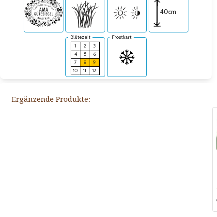
40cm
Blütezeit
Frosthart
1
2
3
4
5
6
7
8
9
10
11
12
Ergänzende Produkte: