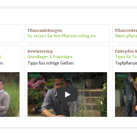
Pflanzanleitungen
Pflanzzeite
So setzen Sie Ihre Pflanzen richtig ein.
Wann pflan
Bewässerung
Eintopfen 
t.
Grundlagen & Praxistipps.
Tipps für T
n.
Tipps fürs richtige Gießen.
Topfpflanze
Play