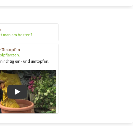
n
zt man am besten?
& Umtopfen
opfpflanzen.
n richtig ein- und umtopfen.
Play