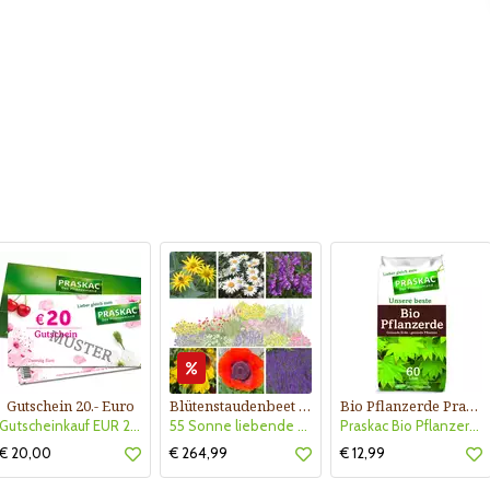
Gutschein 20.- Euro
Blütenstaudenbeet Kollektion Nr. 504
Bio Pflanzerde Praskac
Gutscheinkauf EUR 20.-
55 Sonne liebende Stauden für 6 m² Beet mit Pflanzplan
Praskac Bio Pflanzerde
€ 20,00
€ 264,99
€ 12,99