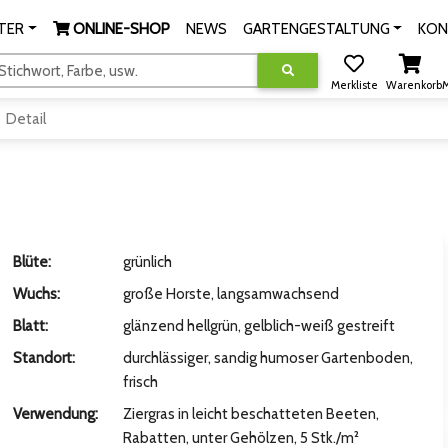
TER
ONLINE-SHOP
NEWS
GARTENGESTALTUNG
KON
tichwort, Farbe, usw.
Merkliste
Warenkorb
M
Detail
Blüte:
grünlich
Wuchs:
große Horste, langsamwachsend
Blatt:
glänzend hellgrün, gelblich-weiß gestreift
Standort:
durchlässiger, sandig humoser Gartenboden,
frisch
Verwendung:
Ziergras in leicht beschatteten Beeten,
Rabatten, unter Gehölzen, 5 Stk./m²