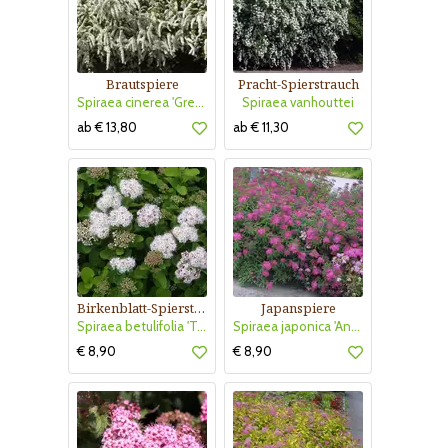
Brautspiere
Pracht-Spierstrauch
Spiraea cinerea 'Grefsheim'
Spiraea vanhouttei
ab € 13,80
ab € 11,30
Birkenblatt-Spierstrauch
Japanspiere
Spiraea betulifolia 'Tor'
Spiraea japonica 'Anthony Waterer'
€ 8,90
€ 8,90