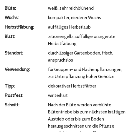
Blüte:
weiß, sehr reichblühend
Wuchs:
kompakter, niederer Wuchs
Herbstfärbung:
auffälliges Herbstlaub
Blatt:
zitronengelb, auffällige orangerote
Herbstfärbung
Standort:
durchlässiger Gartenboden, frisch,
anspruchslos
Verwendung:
für Gruppen- und Flächenpflanzungen,
zur Unterpflanzung hoher Gehölze
Tipp:
dekorativer Herbstfärber
Frostfest:
winterhart
Schnitt:
Nach der Blüte werden verblühte
Blütentriebe bis zum nächsten kräftigen
Austrieb oder bis zum Boden
herausgeschnitten um die Pflanze