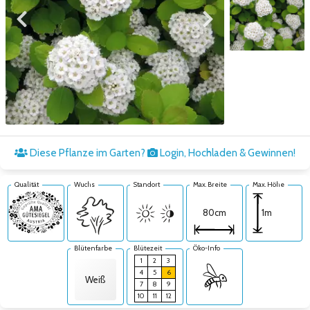
Zum vorigen Bild
Zum nächsten Bild
Zum nächsten Bild
Diese Pflanze im Garten?
Login, Hochladen & Gewinnen!
Qualität
Wuchs
Standort
Max. Breite
Max. Höhe
1m
80cm
Blütenfarbe
Blütezeit
Öko-Info
1
2
3
4
5
6
Weiß
7
8
9
10
11
12