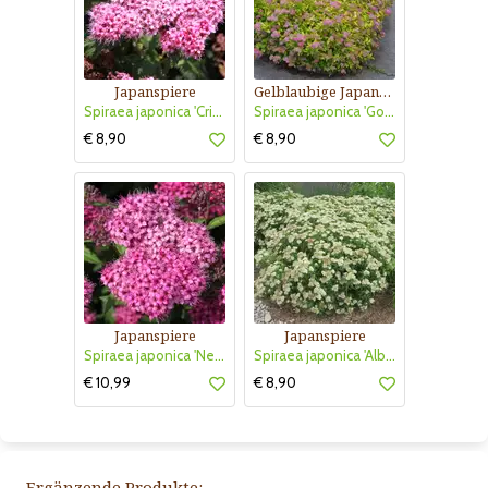
Japanspiere
Gelblaubige Japanspiere
Spiraea japonica 'Crispa'
Spiraea japonica 'Goldflame'
€ 8,90
€ 8,90
Japanspiere
Japanspiere
Spiraea japonica 'Neon Flash'
Spiraea japonica 'Albiflora'
€ 10,99
€ 8,90
Ergänzende Produkte: