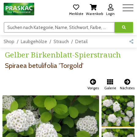
Merkliste
Warenkorb
Login
Suchen nach Kategorie, Name, Stichwort, Farbe, usw.
Shop
Laubgehölze
Strauch
Detail
Gelber Birkenblatt-Spierstrauch
Spiraea betulifolia 'Torgold'
Voriges
Galerie
Nächstes
Zum vorigen Bild