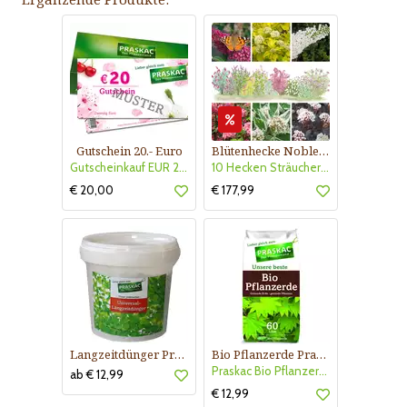
Gutschein 20.- Euro
Blütenhecke Nobless-Kollektion Nr. 402
Gutscheinkauf EUR 20.-
10 Hecken Sträucher - für 10 lfm Blütenhecke - Blühend März - Oktober
€ 20,00
€ 177,99
Langzeitdünger Praskac
Bio Pflanzerde Praskac
Praskac Bio Pflanzerde
ab € 12,99
€ 12,99