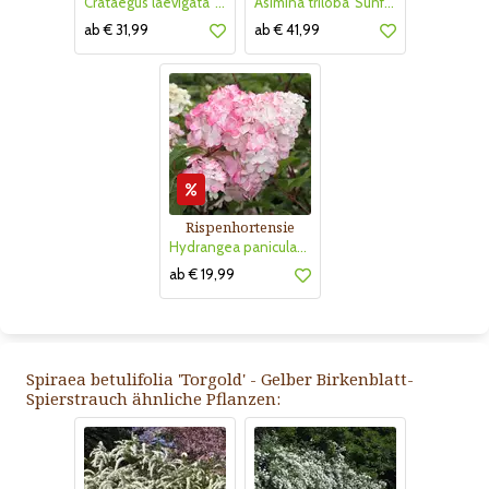
Crataegus laevigata 'Pauls Scarlet'
Asimina triloba 'Sunflower'
ab € 31,99
ab € 41,99
Rispenhortensie
Hydrangea paniculata 'Vanille Fraise'
ab € 19,99
Spiraea betulifolia 'Torgold' - Gelber Birkenblatt-
Spierstrauch ähnliche Pflanzen: