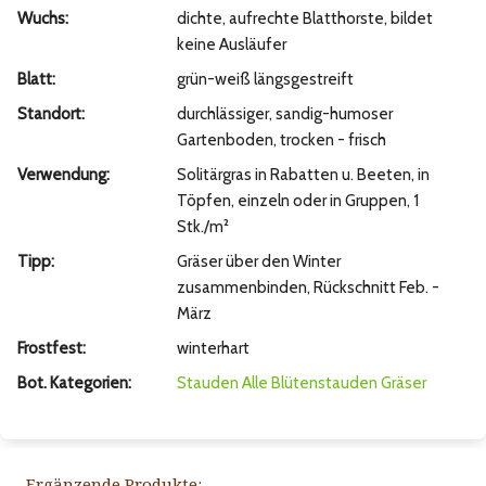
Wuchs:
dichte, aufrechte Blatthorste, bildet
keine Ausläufer
Blatt:
grün-weiß längsgestreift
Standort:
durchlässiger, sandig-humoser
Gartenboden, trocken - frisch
Verwendung:
Solitärgras in Rabatten u. Beeten, in
Töpfen, einzeln oder in Gruppen, 1
Stk./m²
Tipp:
Gräser über den Winter
zusammenbinden, Rückschnitt Feb. -
März
Frostfest:
winterhart
Bot. Kategorien:
Stauden
Alle Blütenstauden
Gräser
Ergänzende Produkte: