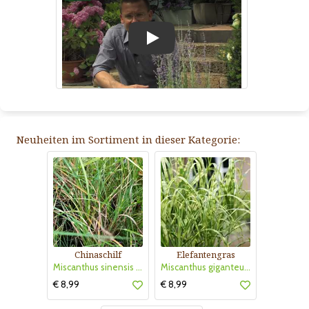
Play
Neuheiten im Sortiment in dieser Kategorie:
Chinaschilf
Elefantengras
Miscanthus sinensis 'Strictus Dwarf'
Miscanthus giganteus 'Alligator'
€ 8,99
€ 8,99