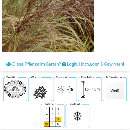
Zum nächsten Bild
Diese Pflanze im Garten?
Login, Hochladen & Gewinnen!
Qualität
Wuchs
Standort
Max. Höhe
Blütenfarbe
1,5 - 1,8m
Weiß
Blütezeit
Frosthart
1
2
3
4
5
6
7
8
9
10
11
12