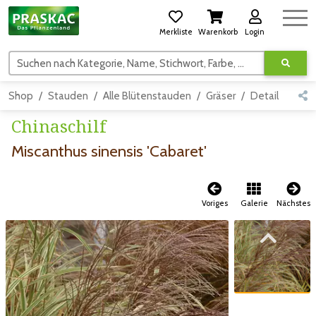
Merkliste
Warenkorb
Login
Suchen nach Kategorie, Name, Stichwort, Farbe, usw.
Shop
Stauden
Alle Blütenstauden
Gräser
Detail
Chinaschilf
Miscanthus sinensis 'Cabaret'
Voriges
Galerie
Nächstes
Zum vorigen Bild