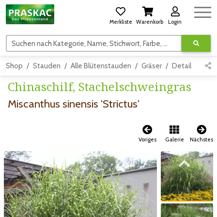
Merkliste
Warenkorb
Login
Suchen nach Kategorie, Name, Stichwort, Farbe, usw.
Shop
Stauden
Alle Blütenstauden
Gräser
Detail
Chinaschilf, Stachelschweingras
Miscanthus sinensis 'Strictus'
Voriges
Galerie
Nächstes
Zum vorigen Bild