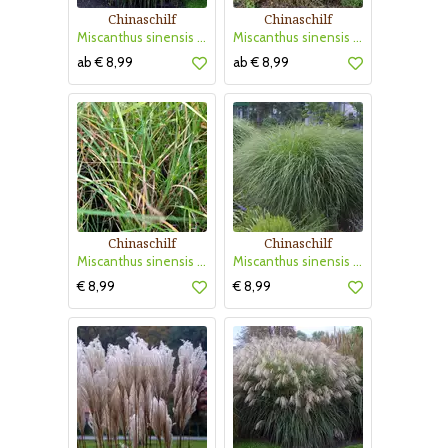
Chinaschilf
Chinaschilf
Miscanthus sinensis 'Malepartus'
Miscanthus sinensis 'Silberfeder'
ab € 8,99
ab € 8,99
Chinaschilf
Chinaschilf
Miscanthus sinensis 'Strictus Dwarf'
Miscanthus sinensis 'Gracillimus'
€ 8,99
€ 8,99