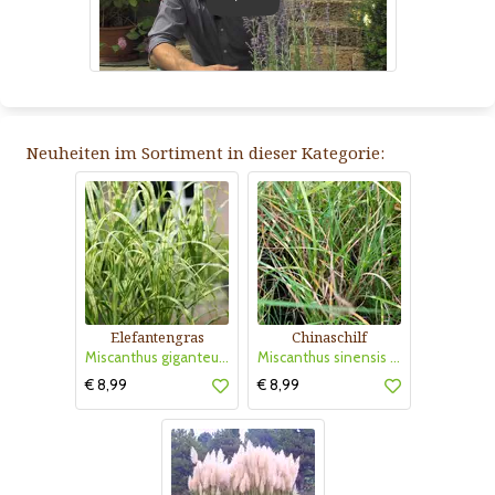
Play
Neuheiten im Sortiment in dieser Kategorie:
Elefantengras
Chinaschilf
Miscanthus giganteus 'Alligator'
Miscanthus sinensis 'Strictus Dwarf'
€ 8,99
€ 8,99