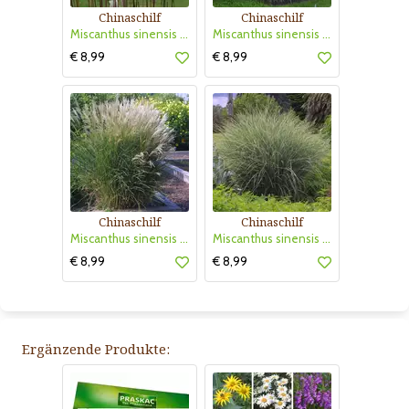
Chinaschilf
Chinaschilf
Miscanthus sinensis 'Graziella'
Miscanthus sinensis 'Große Fontäne'
€ 8,99
€ 8,99
Chinaschilf
Chinaschilf
Miscanthus sinensis 'Kleine Silberspinne'
Miscanthus sinensis 'Morning Light'
€ 8,99
€ 8,99
Ergänzende Produkte: