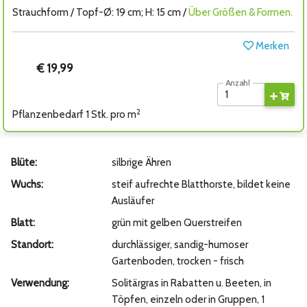
Strauchform / Topf-Ø: 19 cm; H: 15 cm /
Über Größen & Formen.
Merken
€ 19,99
Anzahl
2
Pflanzenbedarf 1 Stk. pro m
Blüte:
silbrige Ähren
Wuchs:
steif aufrechte Blatthorste, bildet keine
Ausläufer
Blatt:
grün mit gelben Querstreifen
Standort:
durchlässiger, sandig-humoser
Gartenboden, trocken - frisch
Verwendung:
Solitärgras in Rabatten u. Beeten, in
Töpfen, einzeln oder in Gruppen, 1