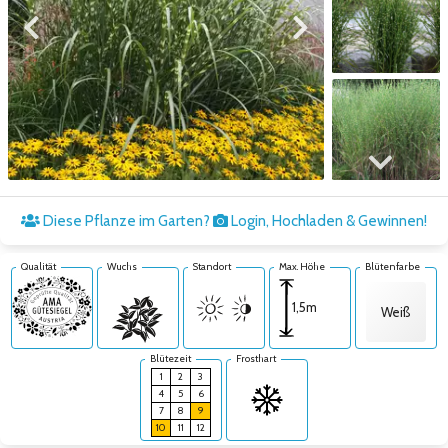
Zum vorigen Bild
Zum nächsten Bild
Zum nächsten Bild
Diese Pflanze im Garten?
Login, Hochladen & Gewinnen!
Qualität
Wuchs
Standort
Max. Höhe
Blütenfarbe
1,5m
Weiß
Blütezeit
Frosthart
1
2
3
4
5
6
7
8
9
10
11
12