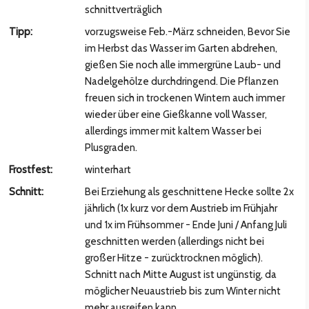
hsten Bild
schnittverträglich
Tipp:
vorzugsweise Feb.-März schneiden, Bevor Sie
im Herbst das Wasser im Garten abdrehen,
gießen Sie noch alle immergrüne Laub- und
Nadelgehölze durchdringend. Die Pflanzen
freuen sich in trockenen Wintern auch immer
wieder über eine Gießkanne voll Wasser,
allerdings immer mit kaltem Wasser bei
Plusgraden.
Frostfest:
winterhart
Schnitt:
Bei Erziehung als geschnittene Hecke sollte 2x
hsten Bild
jährlich (1x kurz vor dem Austrieb im Frühjahr
und 1x im Frühsommer - Ende Juni / Anfang Juli
geschnitten werden (allerdings nicht bei
großer Hitze - zurücktrocknen möglich).
Schnitt nach Mitte August ist ungünstig, da
möglicher Neuaustrieb bis zum Winter nicht
mehr ausreifen kann.