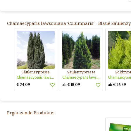
Chamaecyparis lawsoniana 'Columnaris' - Blaue Säulenzyp
Säulenzypresse
Säulenzypresse
Goldzypr
Chamaecyparis lawsoniana 'Ellwoodii'
Chamaecyparis lawsoniana 'Alumigold'
€ 24,09
ab € 18,09
ab € 26,59
Ergänzende Produkte: