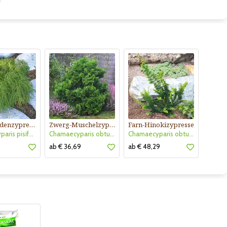
Zwerg-Fadenzypresse
Zwerg-Muschelzypresse
Farn-Hinokizypresse
Chamaecyparis pisifera 'Filifera Nana'
Chamaecyparis obtusa 'Nana Gracilis'
Chamaecyparis obtusa 'Teddy Bear'
9
ab € 36,69
ab € 48,29