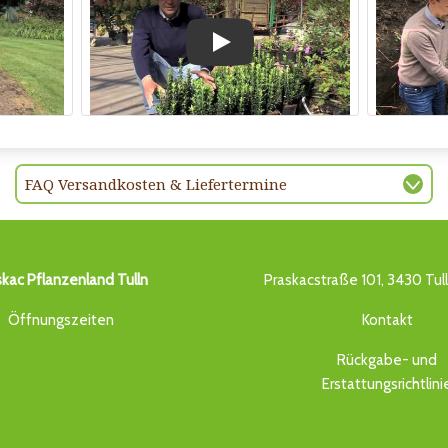
Play
FAQ Versandkosten & Liefertermine
skac Pflanzenland Tulln
Praskacstraße 101, 3430 Tul
Öffnungszeiten
Kontakt
Rückgabe- und
Erstattungsrichtlini