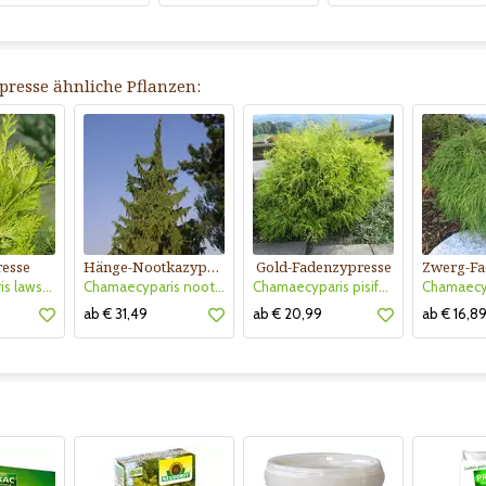
resse ähnliche Pflanzen:
esse
Hänge-Nootkazypresse
Gold-Fadenzypresse
Chamaecyparis lawsoniana 'Stardust'
Chamaecyparis nootkatensis 'Pendula'
Chamaecyparis pisifera 'Filifera Aurea Nana'
ab € 31,49
ab € 20,99
ab € 16,8