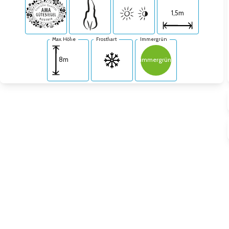
1,5m
Max. Höhe
Frosthart
Immergrün
8m
immergrün