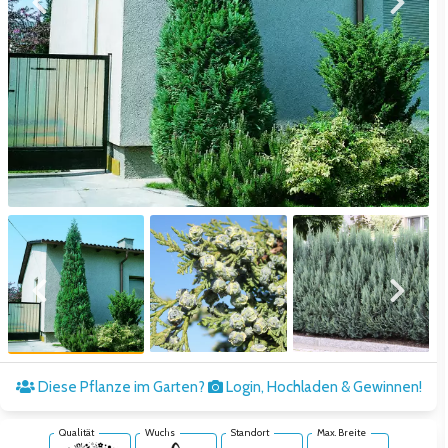
Zum vorigen Bild
Zum näc
Zum vorigen Bild
Zum näc
Diese Pflanze im Garten?
Login, Hochladen & Gewinnen!
Qualität
Wuchs
Standort
Max. Breite