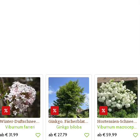
Winter-Duftschneeball
Ginkgo, Fächerblattbaum
Hortensien-Schneeball
Viburnum farreri
Ginkgo biloba
Viburnum macrocephalum 'Happy Fortuna'
ab € 31,99
ab € 27,79
ab € 59,99