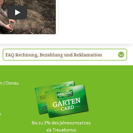
Play
FAQ Rechnung, Bezahlung und Reklamation
ln / Donau
e
Bis zu 3% des Jahresumsatzes
als Treuebonus