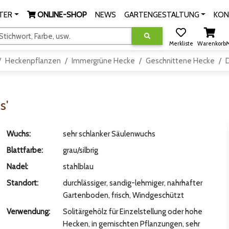
TER
ONLINE-SHOP
NEWS
GARTENGESTALTUNG
KON
tichwort, Farbe, usw.
Merkliste
Warenkorb
M
Heckenpflanzen
Immergrüne Hecke
Geschnittene Hecke
D
s'
Wuchs:
sehr schlanker Säulenwuchs
Blattfarbe:
grau/silbrig
Nadel:
stahlblau
Standort:
durchlässiger, sandig-lehmiger, nahrhafter
Gartenboden, frisch, Windgeschützt
Verwendung:
Solitärgehölz für Einzelstellung oder hohe
Hecken, in gemischten Pflanzungen, sehr