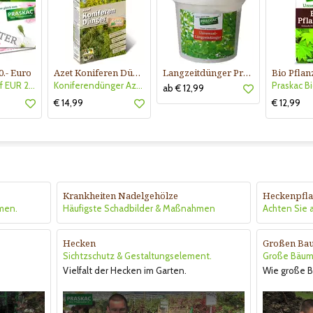
0.- Euro
Azet Koniferen Dünger
Langzeitdünger Praskac
Gutscheinkauf EUR 20.-
Koniferendünger Azet
ab € 12,99
€ 14,99
€ 12,99
Krankheiten Nadelgehölze
Heckenpfl
men.
Häufigste Schadbilder & Maßnahmen
Achten Sie a
Hecken
Großen Bau
Sichtzschutz & Gestaltungselement.
Große Bäume
Vielfalt der Hecken im Garten.
Wie große 