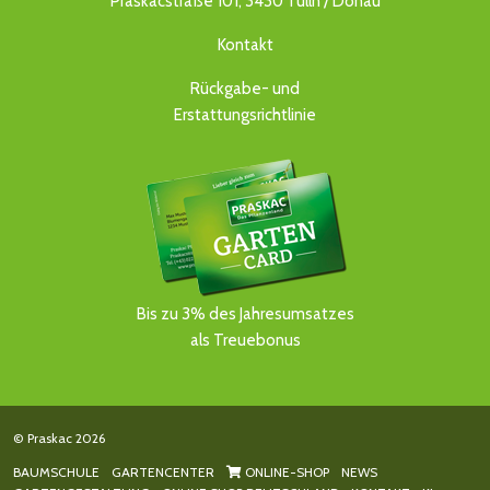
Praskacstraße 101, 3430 Tulln / Donau
Kontakt
Rückgabe- und
Erstattungsrichtlinie
Bis zu 3% des Jahresumsatzes
als Treuebonus
© Praskac 2026
BAUMSCHULE
GARTENCENTER
ONLINE-SHOP
NEWS