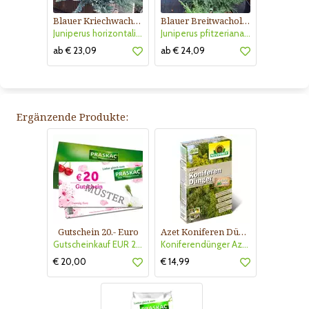
Blauer Kriechwacholder
Blauer Breitwacholder
Juniperus horizontalis 'Glauca'
Juniperus pfitzeriana 'Pfitzeriana Glauca'
ab € 23,09
ab € 24,09
Ergänzende Produkte:
Gutschein 20.- Euro
Azet Koniferen Dünger
Gutscheinkauf EUR 20.-
Koniferendünger Azet
€ 20,00
€ 14,99