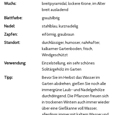
Wuchs:
breitpyramidal, lockere Krone, im Alter
breit ausladend
Blattfarbe:
grau/silbrig
Nadel:
stahlblau, kurznadelig
Zapfen:
eiförmig, graubraun
Standort:
durchlässiger, humoser, nahrhafter,
kalkarmer Gartenboden, frisch,
Windgeschützt
Verwendung:
Einzelstellung, ein sehr schönes
Solitärgehölz im Garten
Tipp:
Bevor Sie im Herbst das Wasser im
Garten abdrehen, gießen Sie noch alle
immergrüne Laub- und Nadelgehölze
durchdringend. Die Pflanzen freuen sich
in trockenen Wintern auch immer wieder
über eine Gießkanne voll Wasser,
allerdings immer mit kaltem Wasser und