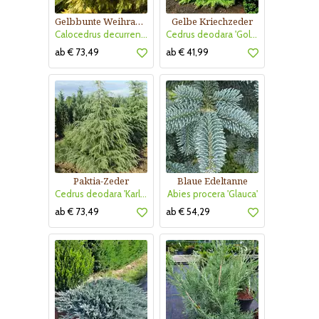
Gelbbunte Weihrauchzeder
Gelbe Kriechzeder
Calocedrus decurrens 'Aureovariegata'
Cedrus deodara 'Golden Horizon'
ab € 73,49
ab € 41,99
Paktia-Zeder
Blaue Edeltanne
Cedrus deodara 'Karl Fuchs'
Abies procera 'Glauca'
ab € 73,49
ab € 54,29