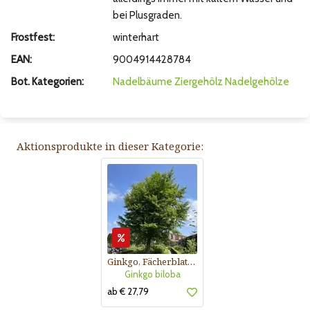
bei Plusgraden.
Frostfest:
winterhart
EAN:
9004914428784
Bot. Kategorien:
Nadelbäume
Ziergehölz
Nadelgehölze
Aktionsprodukte in dieser Kategorie:
Ginkgo, Fächerblattbaum
Ginkgo biloba
ab € 27,79