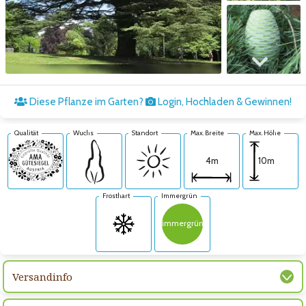
Zum nächsten Bild
Diese Pflanze im Garten?
Login, Hochladen & Gewinnen!
Qualität
Wuchs
Standort
Max. Breite
Max. Höhe
10m
4m
Frosthart
Immergrün
immergrün
Versandinfo