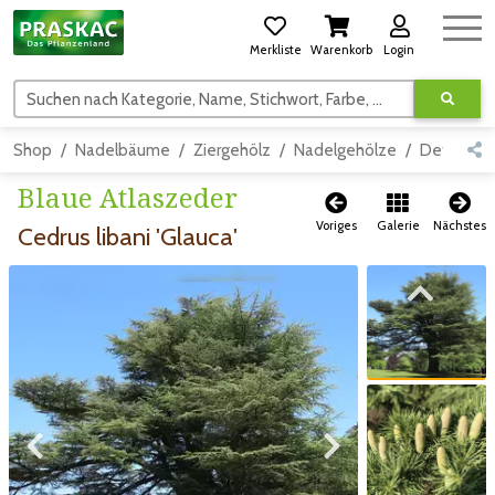
Merkliste
Warenkorb
Login
Suchen nach Kategorie, Name, Stichwort, Farbe, usw.
Shop
Nadelbäume
Ziergehölz
Nadelgehölze
Detail
Blaue Atlaszeder
Voriges
Galerie
Nächstes
Cedrus libani 'Glauca'
Zum vorigen Bild
Zum vorigen Bild
Zum nächsten Bild