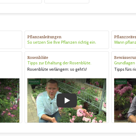
Pflanzanleitungen
Pflanzzeite
So setzen Sie Ihre Pflanzen richtig ein.
Wann pflan
Rosenblüte
Bewässeru
Tipps zur Erhaltung der Rosenblüte.
Grundlagen &
Rosenblüte verlängern: so geht's!
Tipps fürs r
Play