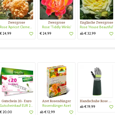
Zwergrose
Zwergrose
Englische Zwergrose
Rose 'Apricot Clementine'
Rose 'Tiddly Winks'
Rose 'House Beautiful'
€ 24,99
€ 24,99
ab € 32,99
Gutschein 20.- Euro
Azet Rosendünger
Handschuhe Rose Buisson
Gutscheinkauf EUR 20.-
Rosendünger Azet
ab € 19,99
€ 20,00
ab € 12,99