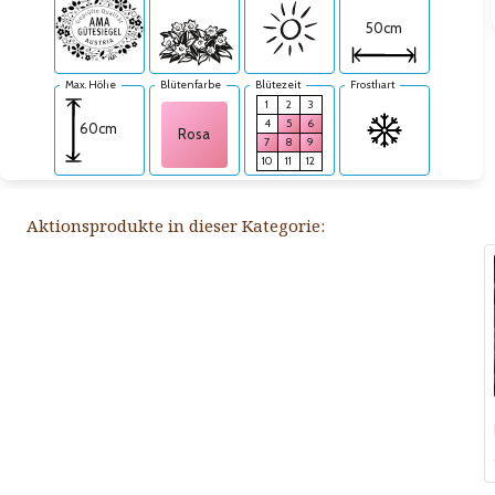
50cm
Max. Höhe
Blütenfarbe
Blütezeit
Frosthart
1
2
3
4
5
6
60cm
Rosa
7
8
9
10
11
12
Aktionsprodukte in dieser Kategorie: