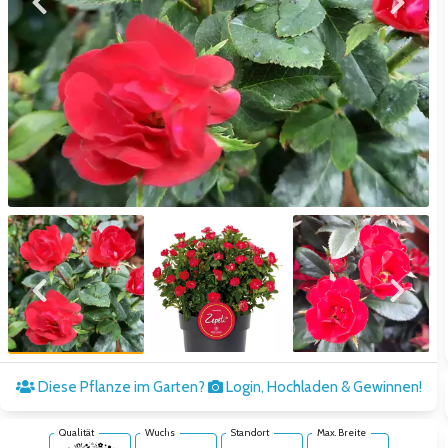
Zum vorigen Bild
Zum näc
Zum vorigen Bild
Zum näc
Diese Pflanze im Garten?
Login, Hochladen & Gewinnen!
Qualität
Wuchs
Standort
Max. Breite