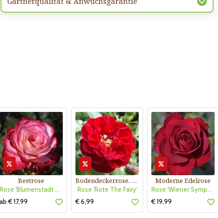
Gärtnerqualität & Anwuchsgarantie
Beetrose
Bodendeckerrose, rot
Moderne Edelrose
Rose 'Blumenstadt Tulln'
Rose 'Rote The Fairy'
Rose 'Wiener Symphoniker'
ab € 17,99
€ 6,99
€ 19,99