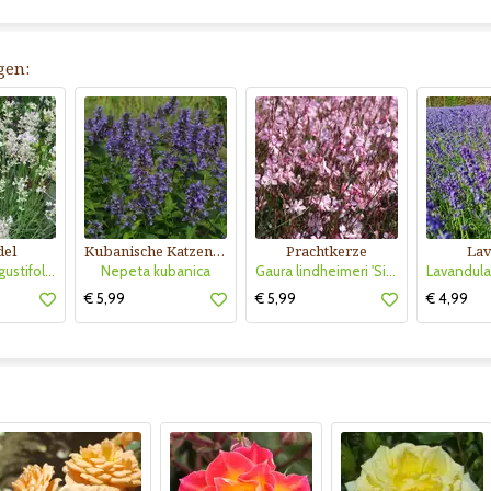
gen:
del
Kubanische Katzenminze
Prachtkerze
Lav
Lavandula angustifolia 'Rosea'
Nepeta kubanica
Gaura lindheimeri 'Siskiyou Pink'
€ 5,99
€ 5,99
€ 4,99