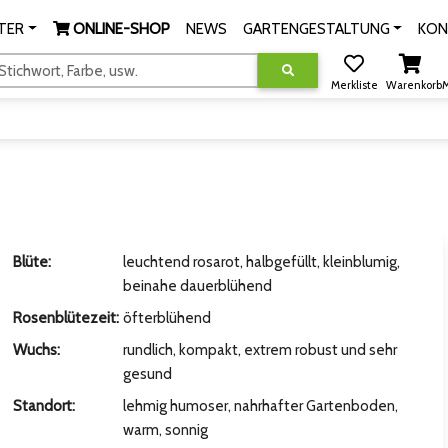
TER
ONLINE-SHOP
NEWS
GARTENGESTALTUNG
KON
tichwort, Farbe, usw.
Merkliste
Warenkorb
M
Blüte:
leuchtend rosarot, halbgefüllt, kleinblumig,
beinahe dauerblühend
Rosenblütezeit:
öfterblühend
Wuchs:
rundlich, kompakt, extrem robust und sehr
gesund
Standort:
lehmig humoser, nahrhafter Gartenboden,
warm, sonnig