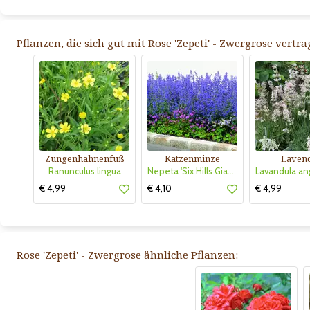
Pflanzen, die sich gut mit Rose 'Zepeti' - Zwergrose vertra
Zungenhahnenfuß
Katzenminze
Laven
Ranunculus lingua
Nepeta 'Six Hills Giant'
€ 4,99
€ 4,10
€ 4,99
Rose 'Zepeti' - Zwergrose ähnliche Pflanzen: