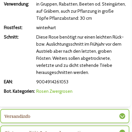
hsten Bild
Verwendung:
in Gruppen, Rabatten, Beeten od. Steingärten,
auf Gräbern, auch zur Pflanzung in große
Töpfe Pflanzabstand: 30 cm
Frostfest:
winterhart
Schnitt:
Diese Rose benötigt nur einen leichten Rück-
bzw. Auslichtungsschnitt im Frühjahr vor dem
Austrieb aber nach den letzten, groben
Frösten. Weiters sollen abgetrocknete,
verletzte und zu dicht stehende Triebe
herausgeschnitten werden.
EAN:
9004914261053
hsten Bild
Bot. Kategorien:
Rosen
Zwergrosen
Versandinfo