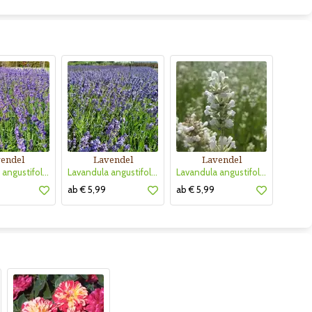
endel
Lavendel
Lavendel
Lavandula angustifolia 'Hidcote'
Lavandula angustifolia 'Thumbelina Leigh'
Lavandula angustifolia 'Arctic Snow'
ab € 5,99
ab € 5,99