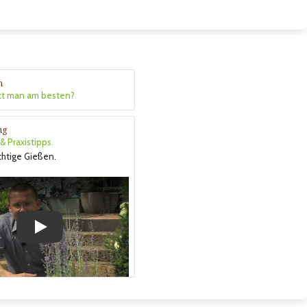
n
zt man am besten?
ng
 Praxistipps.
ichtige Gießen.
Play