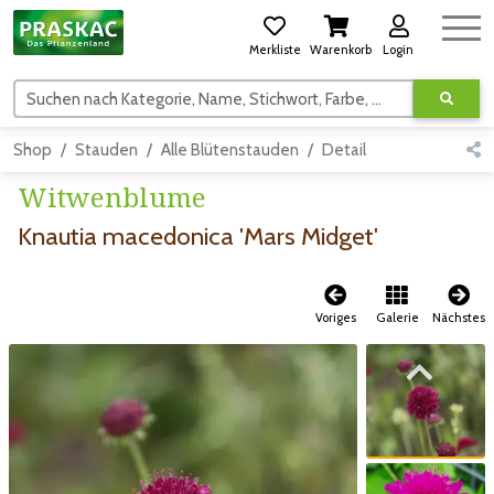
Merkliste
Warenkorb
Login
Suchen nach Kategorie, Name, Stichwort, Farbe, usw.
Shop
Stauden
Alle Blütenstauden
Detail
Witwenblume
Knautia macedonica 'Mars Midget'
Voriges
Galerie
Nächstes
Zum vorigen Bild