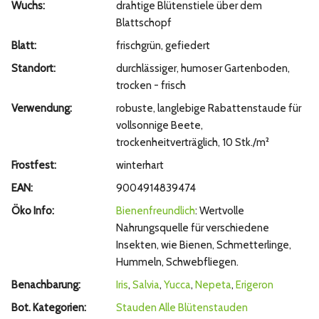
Wuchs:
drahtige Blütenstiele über dem
Blattschopf
Blatt:
frischgrün, gefiedert
Standort:
durchlässiger, humoser Gartenboden,
trocken - frisch
Verwendung:
robuste, langlebige Rabattenstaude für
vollsonnige Beete,
trockenheitverträglich, 10 Stk./m²
Frostfest:
winterhart
EAN:
9004914839474
Öko Info:
Bienenfreundlich
: Wertvolle
Nahrungsquelle für verschiedene
Insekten, wie Bienen, Schmetterlinge,
Hummeln, Schwebfliegen.
Benachbarung:
Iris
,
Salvia
,
Yucca
,
Nepeta
,
Erigeron
Bot. Kategorien:
Stauden
Alle Blütenstauden