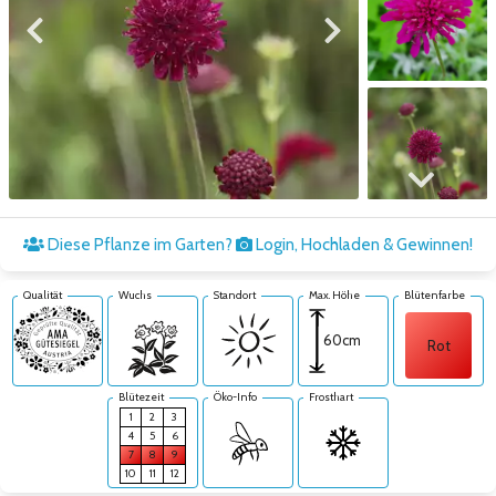
Zum vorigen Bild
Zum nächsten Bild
Zum nächsten Bild
Diese Pflanze im Garten?
Login, Hochladen & Gewinnen!
Qualität
Wuchs
Standort
Max. Höhe
Blütenfarbe
60cm
Rot
Blütezeit
Öko-Info
Frosthart
1
2
3
4
5
6
7
8
9
10
11
12