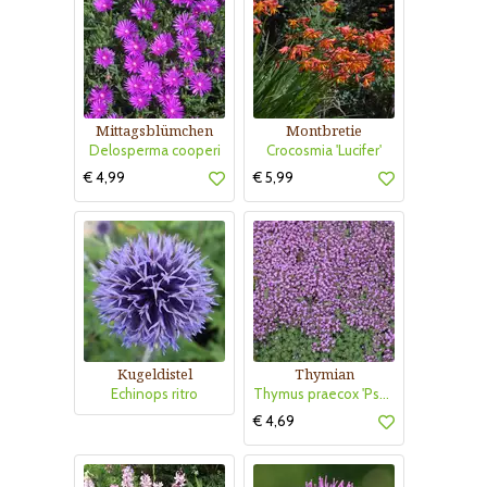
Mittagsblümchen
Montbretie
Delosperma cooperi
Crocosmia 'Lucifer'
€ 4,99
€ 5,99
Kugeldistel
Thymian
Echinops ritro
Thymus praecox 'Pseudolanuginosus'
€ 4,69