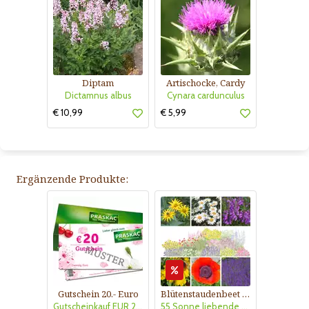
Diptam
Artischocke, Cardy
Dictamnus albus
Cynara cardunculus
€ 10,99
€ 5,99
Ergänzende Produkte:
Gutschein 20.- Euro
Blütenstaudenbeet Kollektion Nr. 504
Gutscheinkauf EUR 20.-
55 Sonne liebende Stauden für 6 m² Beet mit Pflanzplan