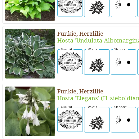
Funkie, Herzlilie
Hosta 'Undulata Albomargina
Qualität
Wuchs
Standort
Funkie, Herzlilie
Hosta 'Elegans' (H. sieboldia
Qualität
Wuchs
Standort