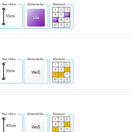
Max. Höhe
Blütenfarbe
Blütezeit
1
2
3
4
5
6
55cm
Lila
7
8
9
10
11
12
Max. Höhe
Blütenfarbe
Blütezeit
1
2
3
4
5
6
35cm
Weiß
7
8
9
10
11
12
Max. Höhe
Blütenfarbe
Blütezeit
1
2
3
4
5
6
40cm
Weiß
7
8
9