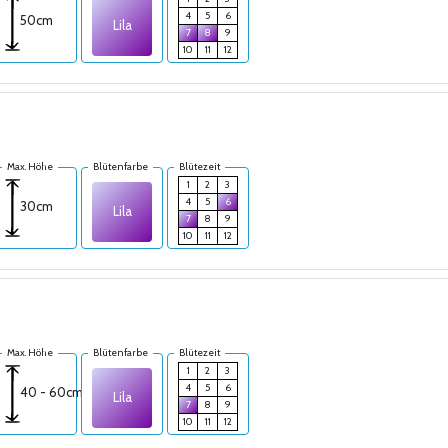
4
5
6
50cm
Lila
7
8
9
10
11
12
Max. Höhe
Blütenfarbe
Blütezeit
1
2
3
4
5
6
30cm
Lila
7
8
9
10
11
12
Max. Höhe
Blütenfarbe
Blütezeit
1
2
3
4
5
6
40 - 60cm
Lila
7
8
9
10
11
12