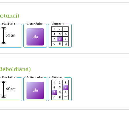
ortunei)
Max. Höhe
Blütenfarbe
Blütezeit
1
2
3
4
5
6
50cm
Lila
7
8
9
10
11
12
sieboldiana)
Max. Höhe
Blütenfarbe
Blütezeit
1
2
3
4
5
6
60cm
Lila
7
8
9
10
11
12