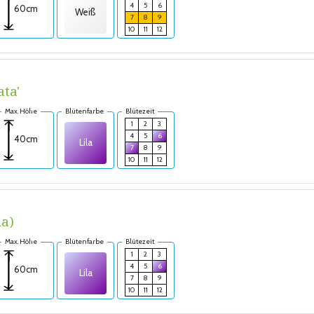
4
5
6
60cm
Weiß
7
8
9
10
11
12
ta'
Max. Höhe
Blütenfarbe
Blütezeit
1
2
3
4
5
6
40cm
Lila
7
8
9
10
11
12
na)
Max. Höhe
Blütenfarbe
Blütezeit
1
2
3
4
5
6
60cm
Lila
7
8
9
10
11
12