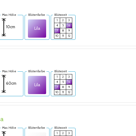
Max. Höhe
Blütenfarbe
Blütezeit
1
2
3
4
5
6
10cm
Lila
7
8
9
10
11
12
Max. Höhe
Blütenfarbe
Blütezeit
1
2
3
4
5
6
60cm
Lila
7
8
9
10
11
12
ra
Max. Höhe
Blütenfarbe
Blütezeit
1
2
3