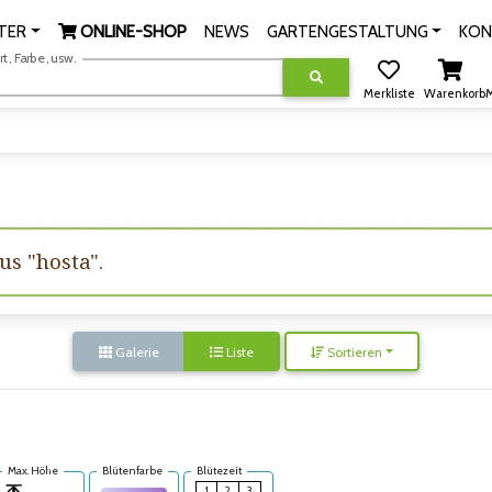
TER
ONLINE-SHOP
NEWS
GARTENGESTALTUNG
KON
, Farbe, usw.
Merkliste
Warenkorb
M
us "hosta".
Galerie
Liste
Sortieren
Max. Höhe
Blütenfarbe
Blütezeit
1
2
3