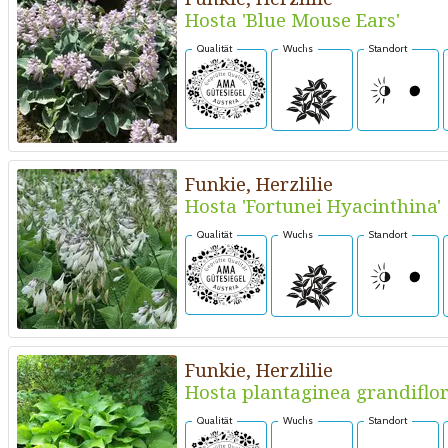
Hosta 'Blue Mouse Ears'
Qualität
Wuchs
Standort
Funkie, Herzlilie
Hosta 'Fortunei Hyacinthina'
Qualität
Wuchs
Standort
Funkie, Herzlilie
Hosta plantaginea grandiflo
Qualität
Wuchs
Standort