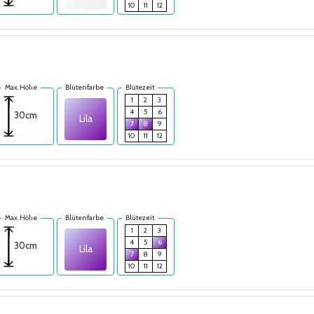
10
11
12
Max. Höhe
Blütenfarbe
Blütezeit
1
2
3
4
5
6
30cm
Lila
7
8
9
10
11
12
Max. Höhe
Blütenfarbe
Blütezeit
1
2
3
4
5
6
30cm
Lila
7
8
9
10
11
12