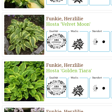
Funkie, Herzlilie
Hosta 'Velvet Moon'
Qualität
Wuchs
Standort
Funkie, Herzlilie
Hosta 'Golden Tiara'
Qualität
Wuchs
Standort
Funkie, Herzlilie