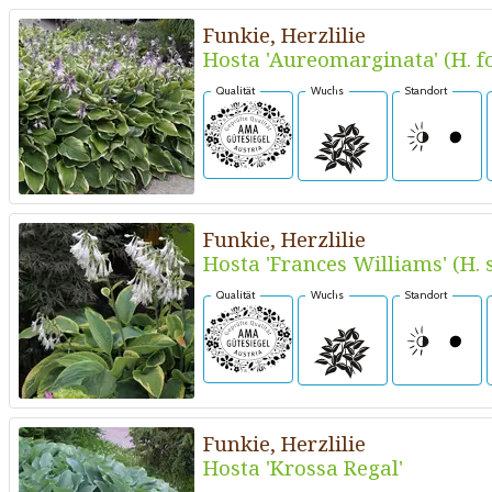
Funkie, Herzlilie
Hosta 'Aureomarginata' (H. f
Qualität
Wuchs
Standort
Funkie, Herzlilie
Hosta 'Frances Williams' (H. 
Qualität
Wuchs
Standort
Funkie, Herzlilie
Hosta 'Krossa Regal'