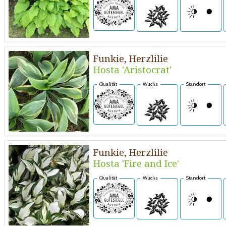
Funkie, Herzlilie
Hosta 'Aristocrat'
Qualität
Wuchs
Standort
Funkie, Herzlilie
Hosta 'Fire and Ice'
Qualität
Wuchs
Standort