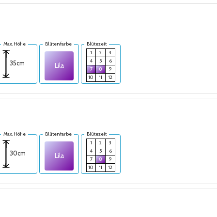
Max. Höhe
Blütenfarbe
Blütezeit
1
2
3
4
5
6
35cm
Lila
7
8
9
10
11
12
Max. Höhe
Blütenfarbe
Blütezeit
1
2
3
4
5
6
30cm
Lila
7
8
9
10
11
12