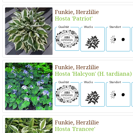
Funkie, Herzlilie
Hosta 'Patriot'
Qualität
Wuchs
Standort
Funkie, Herzlilie
Hosta 'Halcyon' (H. tardiana)
Qualität
Wuchs
Standort
Funkie, Herzlilie
Hosta 'Francee'