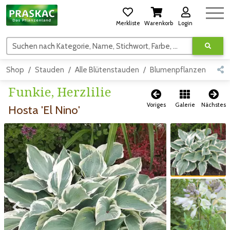
Merkliste
Warenkorb
Login
Suchen nach Kategorie, Name, Stichwort, Farbe, usw.
Shop
Stauden
Alle Blütenstauden
Blumenpflanzen
Sch
Funkie, Herzlilie
Voriges
Galerie
Nächstes
Hosta 'El Nino'
Zum vorigen Bild
Zum vorigen Bild
Zum nächsten Bild