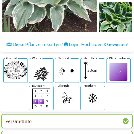
Zum nächsten Bild
Diese Pflanze im Garten?
Login, Hochladen & Gewinnen!
Qualität
Wuchs
Standort
Max. Höhe
Blütenfarbe
30cm
Lila
Blütezeit
Öko-Info
Frosthart
1
2
3
4
5
6
7
8
9
10
11
12
Versandinfo