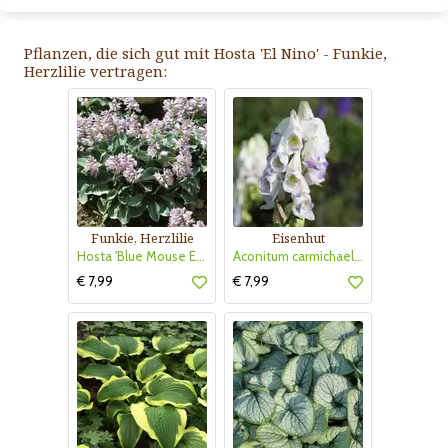
Pflanzen, die sich gut mit Hosta 'El Nino' - Funkie,
Herzlilie vertragen:
Funkie, Herzlilie
Eisenhut
Hosta 'Blue Mouse Ears'
Aconitum carmichaelii 'Cloudy'
€ 7,99
€ 7,99