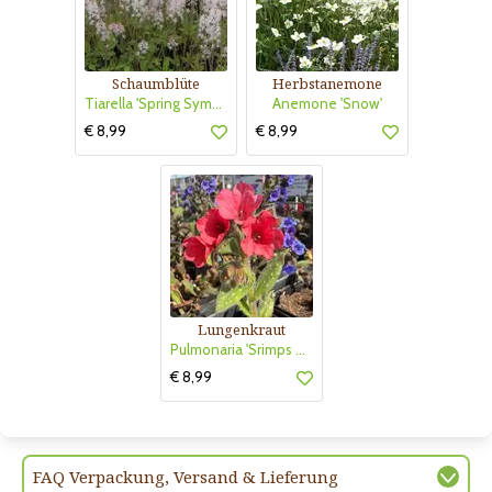
Schaumblüte
Herbstanemone
Tiarella 'Spring Symphony'
Anemone 'Snow'
€ 8,99
€ 8,99
Lungenkraut
Pulmonaria 'Srimps on the Barbie'
€ 8,99
FAQ Verpackung, Versand & Lieferung