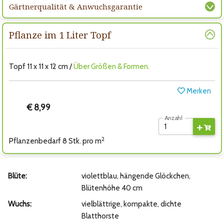
Gärtnerqualität & Anwuchsgarantie
Pflanze im 1 Liter Topf
Topf 11 x 11 x 12 cm /
Über Größen & Formen.
Merken
€ 8,99
Anzahl
2
Pflanzenbedarf 8 Stk. pro m
Blüte:
violettblau, hängende Glöckchen,
Blütenhöhe 40 cm
Wuchs:
vielblättrige, kompakte, dichte
Blatthorste