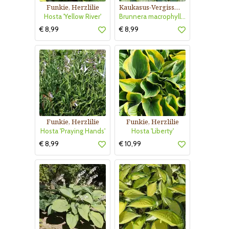
Funkie, Herzlilie
Kaukasus-Vergissmeinnicht
Hosta 'Yellow River'
Brunnera macrophylla 'Silver Heart'
€ 8,99
€ 8,99
Funkie, Herzlilie
Funkie, Herzlilie
Hosta 'Praying Hands'
Hosta 'Liberty'
€ 8,99
€ 10,99