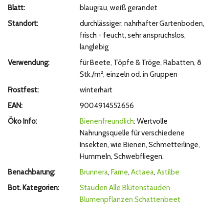
Blatt:
blaugrau, weiß gerandet
Standort:
durchlässiger, nahrhafter Gartenboden,
frisch - feucht, sehr anspruchslos,
langlebig
Verwendung:
für Beete, Töpfe & Tröge, Rabatten, 8
Stk./m², einzeln od. in Gruppen
Frostfest:
winterhart
EAN:
9004914552656
Öko Info:
Bienenfreundlich
: Wertvolle
Nahrungsquelle für verschiedene
Insekten, wie Bienen, Schmetterlinge,
Hummeln, Schwebfliegen.
Benachbarung:
Brunnera
,
Farne
,
Actaea
,
Astilbe
Bot. Kategorien:
Stauden
Alle Blütenstauden
Blumenpflanzen
Schattenbeet