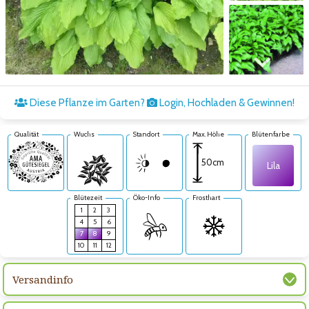
Zum nächsten Bild
Diese Pflanze im Garten?
Login, Hochladen & Gewinnen!
Qualität
Wuchs
Standort
Max. Höhe
Blütenfarbe
50cm
Lila
Blütezeit
Öko-Info
Frosthart
1
2
3
4
5
6
7
8
9
10
11
12
Versandinfo