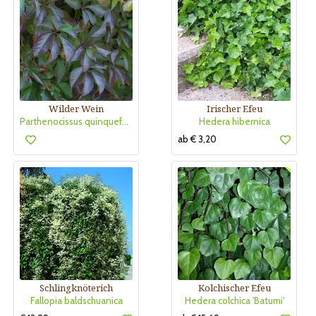
Wilder Wein
Irischer Efeu
Parthenocissus quinquefolia engelmannii
Hedera hibernica
ab € 3,20
Schlingknöterich
Kolchischer Efeu
Fallopia baldschuanica
Hedera colchica 'Batumi'