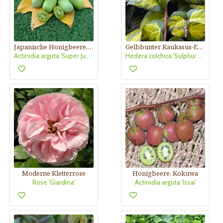
Japanische Honigbeere, Kokuwa (weiblich)
Gelbbunter Kaukasus-Efeu
Actinidia arguta 'Super Jumbo' (W)
Hedera colchica 'Sulphur Heart'
Moderne Kletterrose
Honigbeere, Kokuwa
Rose 'Giardina'
Actinidia arguta 'Issai'