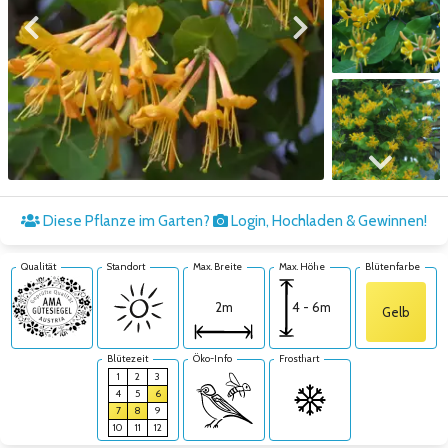
Zum vorigen Bild
Zum nächsten Bild
Zum nächsten Bild
Diese Pflanze im Garten?
Login, Hochladen & Gewinnen!
Qualität
Standort
Max. Breite
Max. Höhe
Blütenfarbe
4 - 6m
2m
Gelb
Blütezeit
Öko-Info
Frosthart
1
2
3
4
5
6
7
8
9
10
11
12