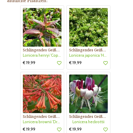
ähnliche Pflanzen:
Schlingendes Geißblatt
Schlingendes Geißblatt
Lonicera henryi 'Copper Beauty'
Lonicera japonica 'Hall's Prolific'
€ 19,99
€ 19,99
Schlingendes Geißblatt
Schlingendes Geißblatt
Lonicera brownii 'Dropmore Scarlet'
Lonicera heckrottii
€ 19,99
€ 19,99