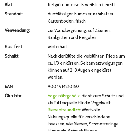
Blatt:
tiefgrün, unterseits weißlich bereift
Standort:
durchlässiger, humoser, nahrhafter
Gartenboden, frisch
Verwendung:
zur Wandbegrünung, auf Zäunen,
Rankgittern und Pergolen
Frostfest:
winterhart
Schnitt:
Nach der Blüte die verblühten Triebe um
ca. 1/3 einkürzen, Seitenverzweigungen
können auf 2-3 Augen eingekürzt
werden.
EAN:
9004914210150
Öko Info:
Vogelnährgehölz
, dient zum Schutz und
als Futterquelle für die Vogelwelt.
Bienenfreundlich
: Wertvolle
Nahrungsquelle für verschiedene
Insekten, wie Bienen, Schmetterlinge,