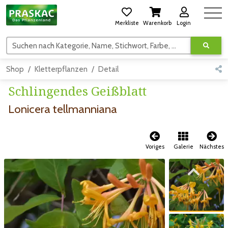
Merkliste
Warenkorb
Login
Suchen nach Kategorie, Name, Stichwort, Farbe, usw.
Shop
Kletterpflanzen
Detail
Schlingendes Geißblatt
Lonicera tellmanniana
Voriges
Galerie
Nächstes
Zum vorigen Bild