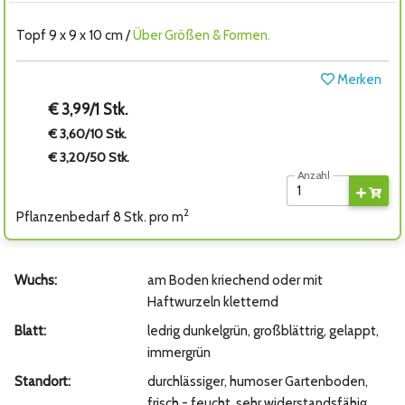
Topf 9 x 9 x 10 cm /
Über Größen & Formen.
Merken
€ 3,99/1 Stk.
€ 3,60/10 Stk.
€ 3,20/50 Stk.
Anzahl
2
Pflanzenbedarf 8 Stk. pro m
Wuchs:
am Boden kriechend oder mit
Haftwurzeln kletternd
Blatt:
ledrig dunkelgrün, großblättrig, gelappt,
immergrün
Standort:
durchlässiger, humoser Gartenboden,
frisch - feucht, sehr widerstandsfähig