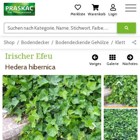
Merkliste
Warenkorb
Login
Suchen nach Kategorie, Name, Stichwort, Farbe, usw.
Shop
Bodendecker
Bodendeckende Gehölze
Kletterpfla
Irischer Efeu
Voriges
Galerie
Nächstes
Hedera hibernica
Zum vorigen Bild
Zum vorigen Bild
Zum nächsten Bild