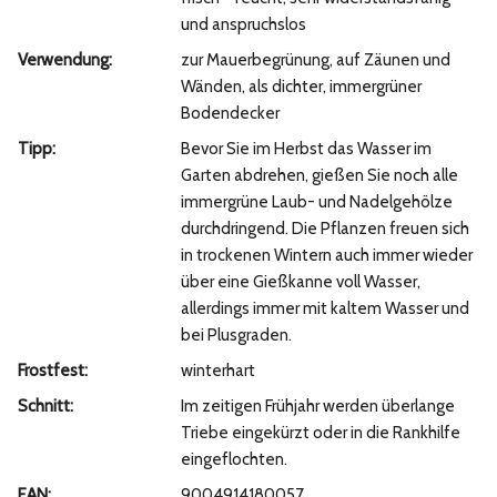
und anspruchslos
Verwendung:
zur Mauerbegrünung, auf Zäunen und
Wänden, als dichter, immergrüner
Bodendecker
Tipp:
Bevor Sie im Herbst das Wasser im
Garten abdrehen, gießen Sie noch alle
immergrüne Laub- und Nadelgehölze
durchdringend. Die Pflanzen freuen sich
in trockenen Wintern auch immer wieder
über eine Gießkanne voll Wasser,
allerdings immer mit kaltem Wasser und
bei Plusgraden.
Frostfest:
winterhart
Schnitt:
Im zeitigen Frühjahr werden überlange
Triebe eingekürzt oder in die Rankhilfe
eingeflochten.
EAN:
9004914180057