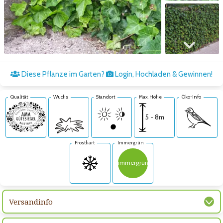
Zum nächsten Bild
Diese Pflanze im Garten?
Login, Hochladen & Gewinnen!
Qualität
Wuchs
Standort
Max. Höhe
Öko-Info
5 - 8m
Frosthart
Immergrün
immergrün
Versandinfo