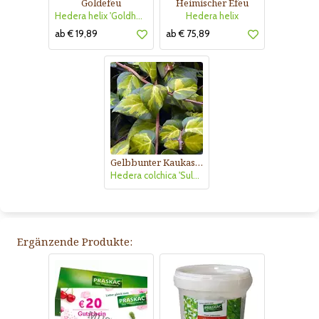
Goldefeu
Heimischer Efeu
Hedera helix 'Goldherz'
Hedera helix
ab € 19,89
ab € 75,89
Gelbbunter Kaukasus-Efeu
Hedera colchica 'Sulphur Heart'
Ergänzende Produkte: