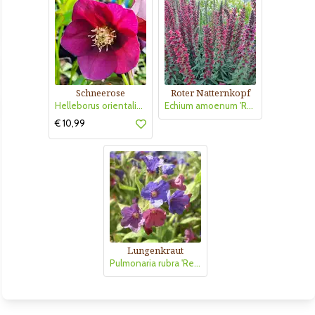
Schneerose
Roter Natternkopf
Helleborus orientalis 'Pretty Ellen Red'
Echium amoenum 'Red Feathers'
€ 10,99
Lungenkraut
Pulmonaria rubra 'Redstart'