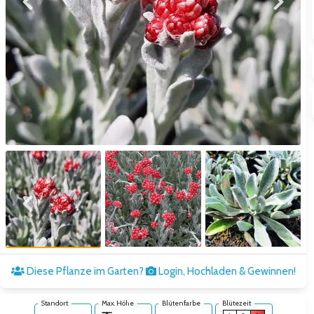
Zum vorigen Bild
Zum näc
Zum vorigen Bild
Zum näc
Diese Pflanze im Garten?
Login, Hochladen & Gewinnen!
Standort
Max. Höhe
Blütenfarbe
Blütezeit