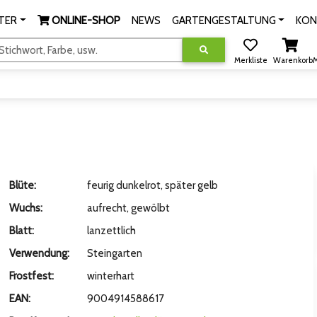
TER
ONLINE-SHOP
NEWS
GARTENGESTALTUNG
KON
tichwort, Farbe, usw.
Merkliste
Warenkorb
M
Blüte:
feurig dunkelrot, später gelb
Wuchs:
aufrecht, gewölbt
Blatt:
lanzettlich
Verwendung:
Steingarten
Frostfest:
winterhart
EAN:
9004914588617