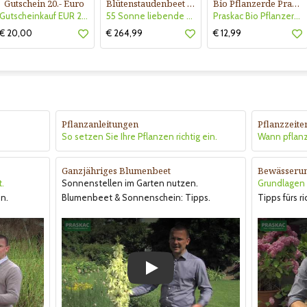
Gutschein 20.- Euro
Blütenstaudenbeet Kollektion Nr. 504
Bio Pflanzerde Praskac
Gutscheinkauf EUR 20.-
55 Sonne liebende Stauden für 6 m² Beet mit Pflanzplan
Praskac Bio Pflanzerde
€ 20,00
€ 264,99
€ 12,99
Pflanzanleitungen
Pflanzzeite
So setzen Sie Ihre Pflanzen richtig ein.
Wann pflan
Ganzjähriges Blumenbeet
Bewässeru
t.
Sonnenstellen im Garten nutzen.
Grundlagen &
n.
Blumenbeet & Sonnenschein: Tipps.
Tipps fürs r
Play