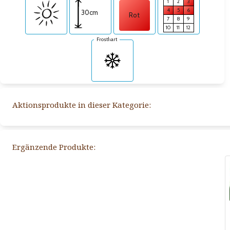
1
2
3
4
5
6
30cm
Rot
7
8
9
10
11
12
Frosthart
Aktionsprodukte in dieser Kategorie:
Ergänzende Produkte: