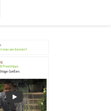
n
zt man am besten?
ng
 Praxistipps.
ichtige Gießen.
Play