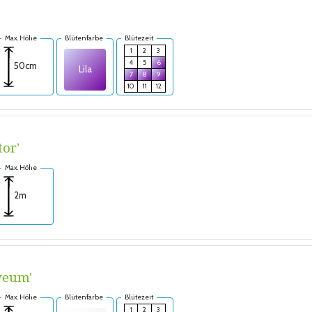
Max. Höhe
Blütenfarbe
Blütezeit
1
2
3
4
5
6
50cm
Lila
7
8
9
10
11
12
tor'
Max. Höhe
2m
veum'
Max. Höhe
Blütenfarbe
Blütezeit
1
2
3