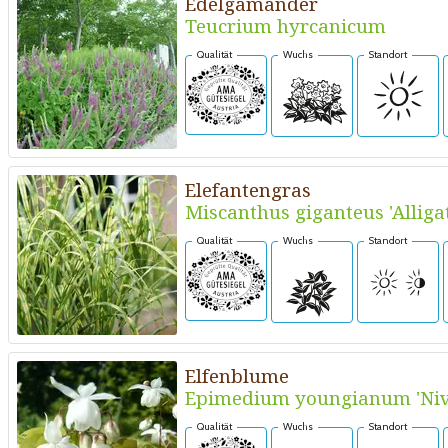
Edelgamander
Teucrium hyrcanicum
Qualität
Wuchs
Standort
Elefantengras
Miscanthus giganteus 'Alliga
Qualität
Wuchs
Standort
Elfenblume
Epimedium youngianum 'Ni
Qualität
Wuchs
Standort