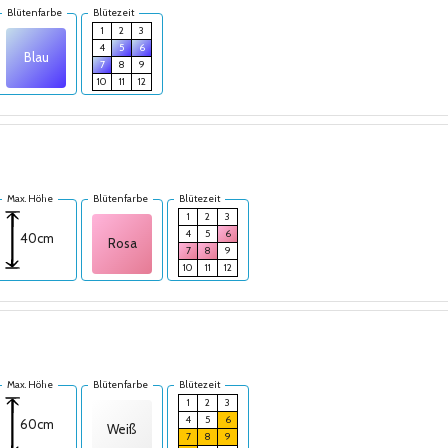
Blütenfarbe
Blütezeit
1
2
3
4
5
6
Blau
7
8
9
10
11
12
Max. Höhe
Blütenfarbe
Blütezeit
1
2
3
4
5
6
40cm
Rosa
7
8
9
10
11
12
Max. Höhe
Blütenfarbe
Blütezeit
1
2
3
4
5
6
60cm
Weiß
7
8
9