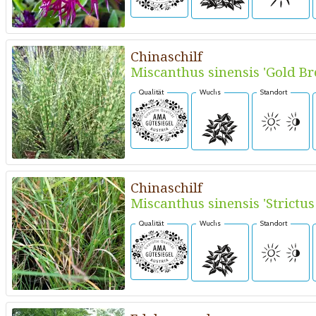
Chinaschilf
Miscanthus sinensis 'Gold Br
Qualität
Wuchs
Standort
Chinaschilf
Miscanthus sinensis 'Strictu
Qualität
Wuchs
Standort