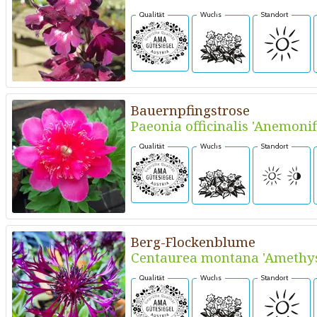
Qualität
Wuchs
Standort
Bauernpfingstrose
Paeonia officinalis 'Anemonif
Qualität
Wuchs
Standort
Berg-Flockenblume
Centaurea montana 'Amethy
Qualität
Wuchs
Standort