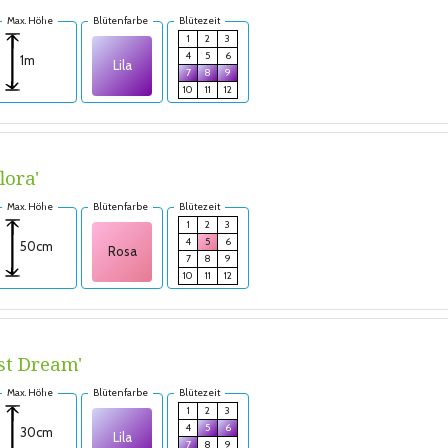
Max. Höhe
Blütenfarbe
Blütezeit
1
2
3
4
5
6
1m
Lila
7
8
9
10
11
12
lora'
Max. Höhe
Blütenfarbe
Blütezeit
1
2
3
4
5
6
50cm
Rosa
7
8
9
10
11
12
st Dream'
Max. Höhe
Blütenfarbe
Blütezeit
1
2
3
4
5
6
30cm
Lila
7
8
9