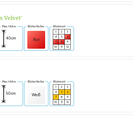
s Velvet'
Max. Höhe
Blütenfarbe
Blütezeit
1
2
3
4
5
6
40cm
Rot
7
8
9
10
11
12
Max. Höhe
Blütenfarbe
Blütezeit
1
2
3
4
5
6
50cm
Weiß
7
8
9
10
11
12