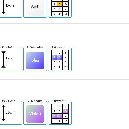
4
5
6
15cm
Weiß
7
8
9
10
11
12
Max. Höhe
Blütenfarbe
Blütezeit
1
2
3
4
5
6
5cm
Blau
7
8
9
10
11
12
Max. Höhe
Blütenfarbe
Blütezeit
1
2
3
4
5
6
25cm
Violett
7
8
9
10
11
12