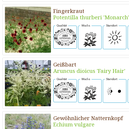
Fingerkraut
Potentilla thurberi 'Monarch'
Qualität
Wuchs
Standort
Geißbart
Aruncus dioicus 'Fairy Hair'
Qualität
Wuchs
Standort
Gewöhnlicher Natternkopf
Echium vulgare