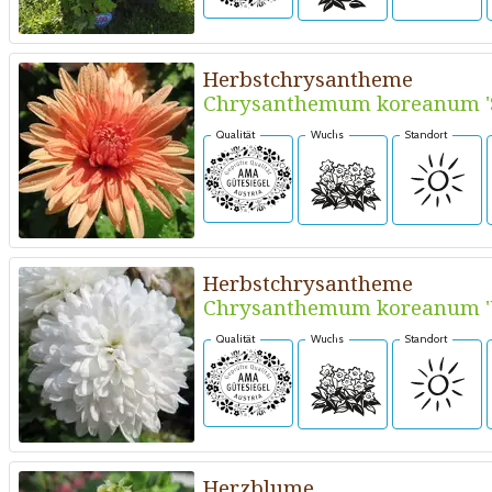
Herbstchrysantheme
Chrysanthemum koreanum '
Qualität
Wuchs
Standort
Herbstchrysantheme
Chrysanthemum koreanum 'W
Qualität
Wuchs
Standort
Herzblume