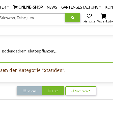
TER
ONLINE-SHOP
NEWS
GARTENGESTALTUNG
KON
tichwort, Farbe, usw.
Merkliste
Warenkorb
M
 Bodendeckern, Kletterpflanzen,...
ssen der Kategorie "Stauden".
Galerie
Liste
Sortieren