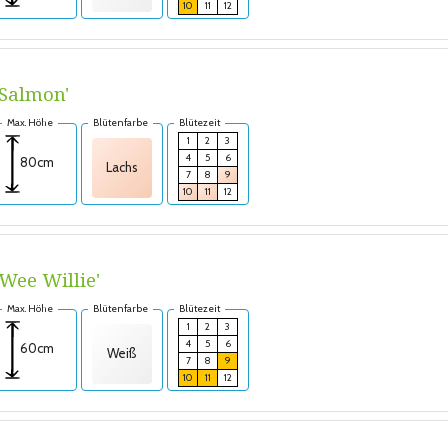
10
11
12
Salmon'
Max. Höhe
Blütenfarbe
Blütezeit
1
2
3
4
5
6
80cm
Lachs
7
8
9
10
11
12
ee Willie'
Max. Höhe
Blütenfarbe
Blütezeit
1
2
3
4
5
6
60cm
Weiß
7
8
9
10
11
12