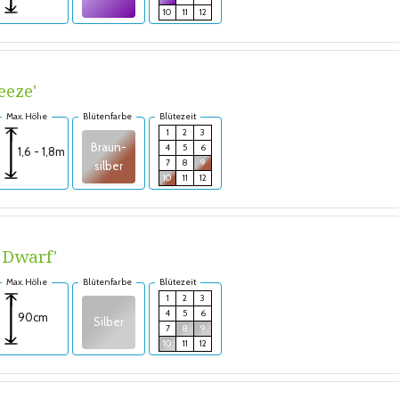
10
11
12
eeze'
Max. Höhe
Blütenfarbe
Blütezeit
1
2
3
Braun-
4
5
6
1,6 - 1,8m
7
8
9
silber
10
11
12
s Dwarf'
Max. Höhe
Blütenfarbe
Blütezeit
1
2
3
4
5
6
90cm
Silber
7
8
9
10
11
12