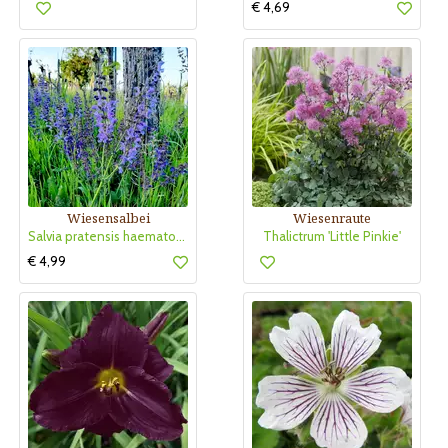
€ 4,69
Wiesensalbei
Wiesenraute
Salvia pratensis haematodes
Thalictrum 'Little Pinkie'
€ 4,99