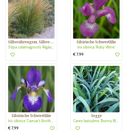
Silberährengras, Silber-Raugras
Sibirische Schwertlilie
Stipa calamagrostis 'Algäu' (Syn. Achnatherum)
Iris sibirica 'Ruby Wine'
€ 7,99
Sibirische Schwertlilie
Segge
Iris sibirica 'Caesar's Brother'
Carex laxiculmis 'Bunny Blue'
€ 7,99