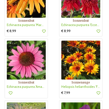
Sonnenhut
Sonnenhut
Echinacea purpurea 'Marmalade'
Echinacea purpurea 'Eccentric'
€ 8,99
€ 8,99
Sonnenhut
Sonnenauge
Echinacea purpurea 'Amazing Dream'
Heliopsis helianthoides 'Funky Spinner'
€ 7,99