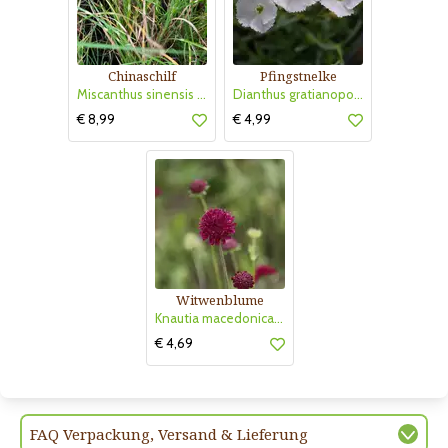
Chinaschilf
Pfingstnelke
Miscanthus sinensis 'Strictus Dwarf'
Dianthus gratianopolitanus 'La Bourboule White'
€ 8,99
€ 4,99
Witwenblume
Knautia macedonica 'Mars Midget'
€ 4,69
FAQ Verpackung, Versand & Lieferung