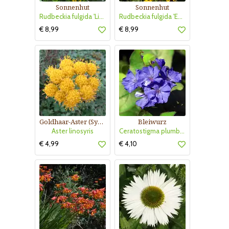
Sonnenhut
Sonnenhut
Rudbeckia fulgida 'Little Goldstar'
Rudbeckia fulgida 'Early Bird Gold'
€ 8,99
€ 8,99
Goldhaar-Aster (Synonym Galatella)
Bleiwurz
Aster linosyris
Ceratostigma plumbaginoides
€ 4,99
€ 4,10