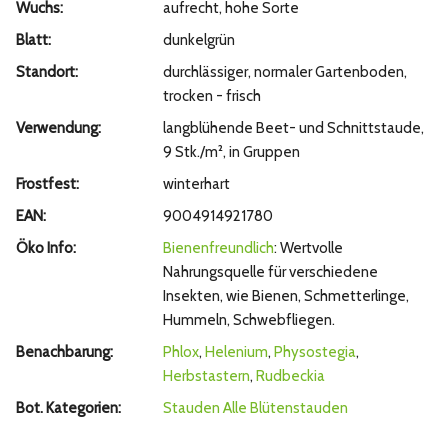
Wuchs:
aufrecht, hohe Sorte
Blatt:
dunkelgrün
Standort:
durchlässiger, normaler Gartenboden,
trocken - frisch
Verwendung:
langblühende Beet- und Schnittstaude,
9 Stk./m², in Gruppen
Frostfest:
winterhart
EAN:
9004914921780
Öko Info:
Bienenfreundlich
: Wertvolle
Nahrungsquelle für verschiedene
Insekten, wie Bienen, Schmetterlinge,
Hummeln, Schwebfliegen.
Benachbarung:
Phlox
,
Helenium
,
Physostegia
,
Herbstastern
,
Rudbeckia
Bot. Kategorien:
Stauden
Alle Blütenstauden