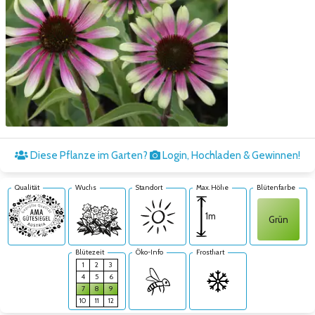
Zum nächsten Bild
Diese Pflanze im Garten?
Login, Hochladen & Gewinnen!
Qualität
Wuchs
Standort
Max. Höhe
Blütenfarbe
1m
Grün
Blütezeit
Öko-Info
Frosthart
1
2
3
4
5
6
7
8
9
10
11
12