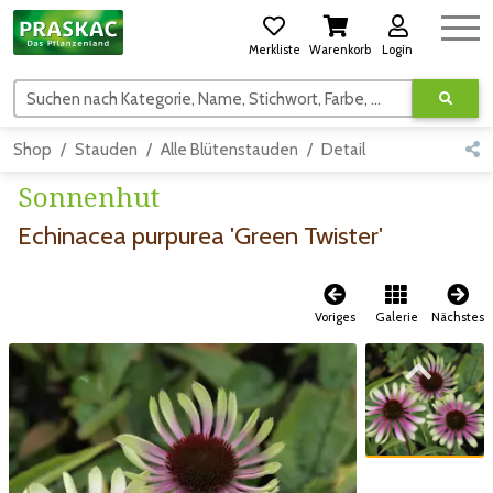
Merkliste
Warenkorb
Login
Suchen nach Kategorie, Name, Stichwort, Farbe, usw.
Shop
Stauden
Alle Blütenstauden
Detail
Sonnenhut
Echinacea purpurea 'Green Twister'
Voriges
Galerie
Nächstes
Zum vorigen Bild