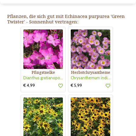
Pflanzen, die sich gut mit Echinacea purpurea 'Green
Twister' - Sonnenhut vertragen:
Pfingstnelke
Herbstchrysantheme
Dianthus gratianopolitanus 'La Bourboule'
Chrysanthemum indicum 'Anastasia'
€ 4,99
€ 5,99