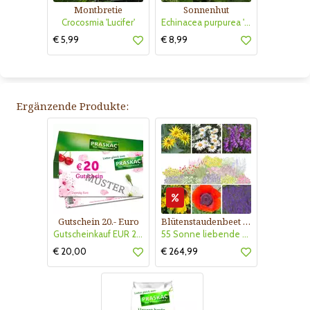
Montbretie
Sonnenhut
Crocosmia 'Lucifer'
Echinacea purpurea 'Virgin'
€ 5,99
€ 8,99
Ergänzende Produkte:
Gutschein 20.- Euro
Blütenstaudenbeet Kollektion Nr. 504
Gutscheinkauf EUR 20.-
55 Sonne liebende Stauden für 6 m² Beet mit Pflanzplan
€ 20,00
€ 264,99