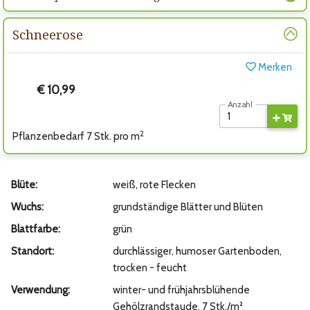
Schneerose
Merken
€ 10,99
Anzahl
2
Pflanzenbedarf 7 Stk. pro m
Blüte:
weiß, rote Flecken
Wuchs:
grundständige Blätter und Blüten
Blattfarbe:
grün
Standort:
durchlässiger, humoser Gartenboden,
trocken - feucht
Verwendung:
winter- und frühjahrsblühende
Gehölzrandstaude, 7 Stk./m²