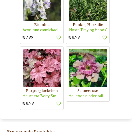
Eisenhut
Funkie, Herzlilie
Aconitum carmichaelii 'Cloudy'
Hosta 'Praying Hands'
€ 7,99
€ 8,99
Purpurglöckchen
Schneerose
Heuchera 'Berry Smoothie'
Helleborus orientalis 'Double Crispinus'
€ 8,99
Ergänzende Produkte: