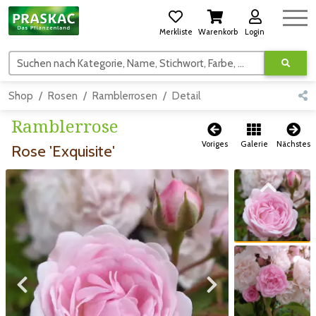
Merkliste
Warenkorb
Login
Suchen nach Kategorie, Name, Stichwort, Farbe, usw.
Shop
Rosen
Ramblerrosen
Detail
Ramblerrose
Voriges
Galerie
Nächstes
Rose 'Exquisite'
Zum vorigen Bild
Zum vorigen Bild
Zum nächsten Bild