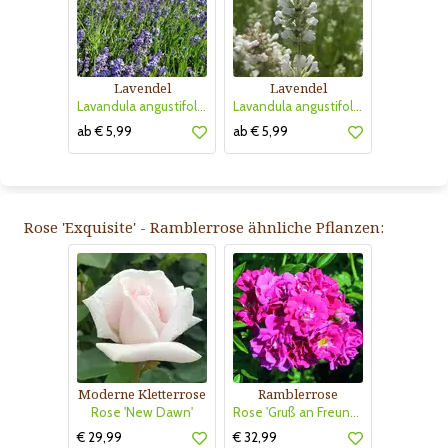
Lavendel
Lavendel
Lavandula angustifolia 'Thumbelina Leigh'
Lavandula angustifolia 'Arctic Snow'
ab € 5,99
ab € 5,99
Rose 'Exquisite' - Ramblerrose ähnliche Pflanzen:
Moderne Kletterrose
Ramblerrose
Rose 'New Dawn'
Rose 'Gruß an Freundorf'
€ 29,99
€ 32,99