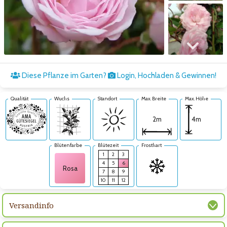
Zum nächsten Bild
Diese Pflanze im Garten?
Login, Hochladen & Gewinnen!
Qualität
Wuchs
Standort
Max. Breite
Max. Höhe
4m
2m
Blütenfarbe
Blütezeit
Frosthart
1
2
3
4
5
6
Rosa
7
8
9
10
11
12
Versandinfo