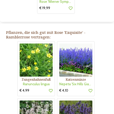
Rose 'Wiener Symphoniker'
€ 19,99
Pflanzen, die sich gut mit Rose 'Exquisite' -
Ramblerrose vertragen:
Zungenhahnenfuß
Katzenminze
Ranunculus lingua
Nepeta 'Six Hills Giant'
€ 4,99
€ 4,10