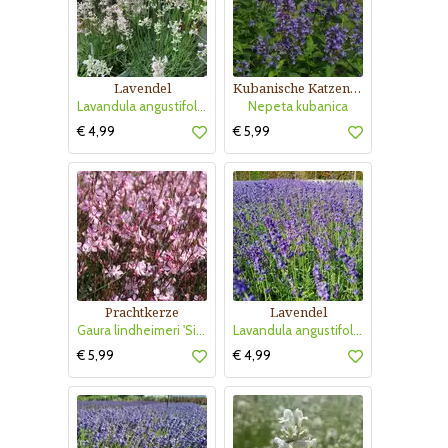
Lavendel
Kubanische Katzenminze
Lavandula angustifolia 'Rosea'
Nepeta kubanica
€ 4,99
€ 5,99
Prachtkerze
Lavendel
Gaura lindheimeri 'Siskiyou Pink'
Lavandula angustifolia 'Hidcote'
€ 5,99
€ 4,99