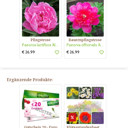
Pfingstrose
Bauernpfingstrose
Paeonia lactiflora 'Alexander Fleming'
Paeonia officinalis 'Anemoniflora'
€ 26,99
€ 26,99
Ergänzende Produkte:
Gutschein 20.- Euro
Blütenstaudenbeet Kollektion Nr. 504