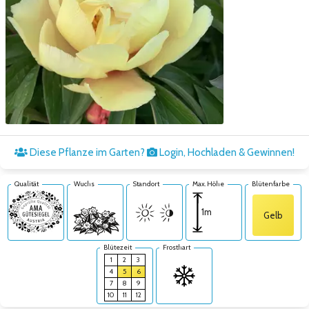
Zum nächsten Bild
Diese Pflanze im Garten?
Login, Hochladen & Gewinnen!
Qualität
Wuchs
Standort
Max. Höhe
Blütenfarbe
1m
Gelb
Blütezeit
Frosthart
1
2
3
4
5
6
7
8
9
10
11
12