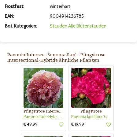
Frostfest:
winterhart
EAN:
9004914236785
Bot. Kategorien:
Stauden
Alle Blütenstauden
Paeonia Intersec. 'Sonoma Sun' - Pfingstrose
Intersectional-Hybride ähnliche Pflanzen:
Pfingstrose Intersectional-Hybride
Pfingstrose
Paeonia Itoh-Hybr. 'Hillary'
Paeonia lactiflora 'General McMahon'
€ 49,99
€ 19,99