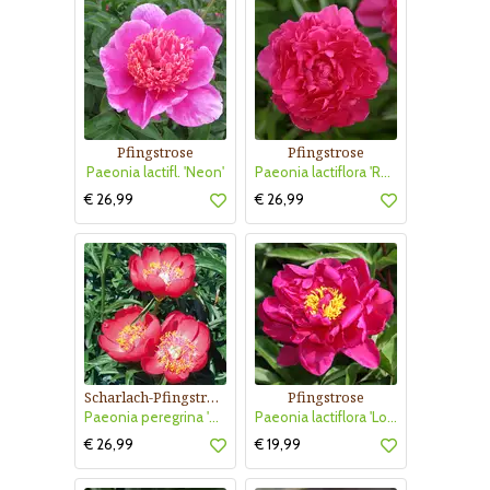
Pfingstrose
Pfingstrose
Paeonia lactifl. 'Neon'
Paeonia lactiflora 'Renato'
€ 26,99
€ 26,99
Scharlach-Pfingstrose
Pfingstrose
Paeonia peregrina 'Otto Fröbel'
Paeonia lactiflora 'Louis Van Houtte'
€ 26,99
€ 19,99