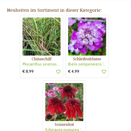
Neuheiten im Sortiment in dieser Kategorie:
Chinaschilf
Schleifenblume
Miscanthus sinensis 'Strictus Dwarf'
Iberis sempervirens 'Absolutely Amethyst'
€ 8,99
€ 4,99
Sonnenhut
Echinacea purpurea 'Eccentric'