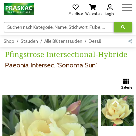
Merkliste
Warenkorb
Login
Suchen nach Kategorie, Name, Stichwort, Farbe, usw.
Shop
Stauden
Alle Blütenstauden
Detail
Pfingstrose Intersectional-Hybride
Paeonia Intersec. 'Sonoma Sun'
Galerie
Zum vorigen Bild