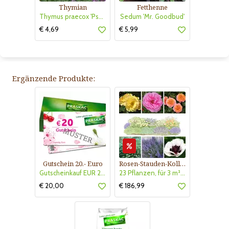
Thymian
Fetthenne
Thymus praecox 'Pseudolanuginosus'
Sedum 'Mr. Goodbud'
€ 4,69
€ 5,99
Ergänzende Produkte:
Gutschein 20.- Euro
Rosen-Stauden-Kollektion Nr. 610
Gutscheinkauf EUR 20.-
23 Pflanzen, für 3 m² Blumenbeet, Blühend Mai - Oktober
€ 20,00
€ 186,99