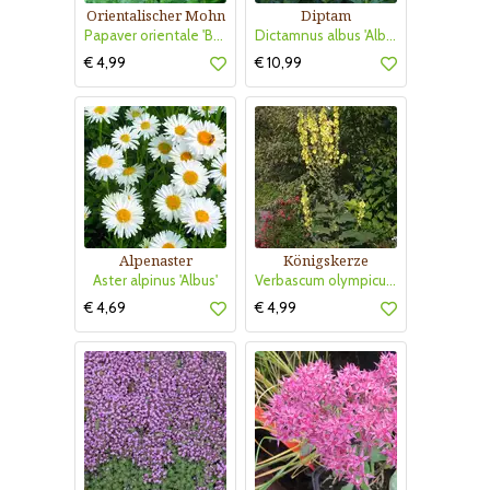
Orientalischer Mohn
Diptam
Papaver orientale 'Brilliant'
Dictamnus albus 'Albiflorus'
€ 4,99
€ 10,99
Alpenaster
Königskerze
Aster alpinus 'Albus'
Verbascum olympicum
€ 4,69
€ 4,99