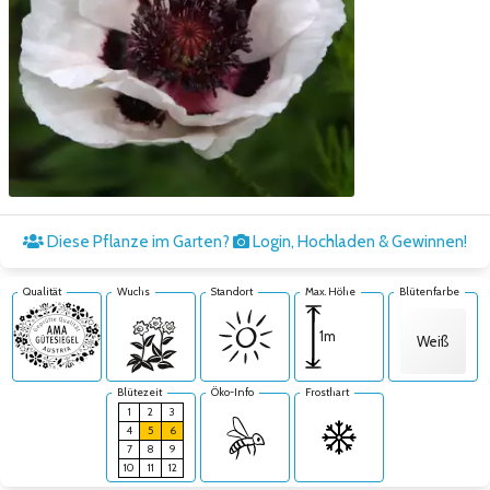
Zum nächsten Bild
Diese Pflanze im Garten?
Login, Hochladen & Gewinnen!
Qualität
Wuchs
Standort
Max. Höhe
Blütenfarbe
1m
Weiß
Blütezeit
Öko-Info
Frosthart
1
2
3
4
5
6
7
8
9
10
11
12