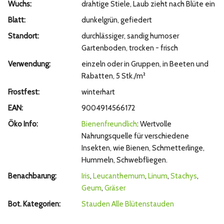
Wuchs:
drahtige Stiele, Laub zieht nach Blüte ein
Blatt:
dunkelgrün, gefiedert
Standort:
durchlässiger, sandig humoser
Gartenboden, trocken - frisch
Verwendung:
einzeln oder in Gruppen, in Beeten und
Rabatten, 5 Stk./m²
Frostfest:
winterhart
EAN:
9004914566172
Öko Info:
Bienenfreundlich
: Wertvolle
Nahrungsquelle für verschiedene
Insekten, wie Bienen, Schmetterlinge,
Hummeln, Schwebfliegen.
Benachbarung:
Iris
,
Leucanthemum
,
Linum
,
Stachys
,
Geum
,
Gräser
Bot. Kategorien:
Stauden
Alle Blütenstauden