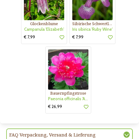
Glockenblume
Sibirische Schwertlilie
Campanula 'Elizabeth'
Iris sibirica 'Ruby Wine'
€ 7,99
€ 7,99
Bauernpfingstrose
Paeonia officinalis 'Anemoniflora'
€ 26,99
FAQ Verpackung, Versand & Lieferung