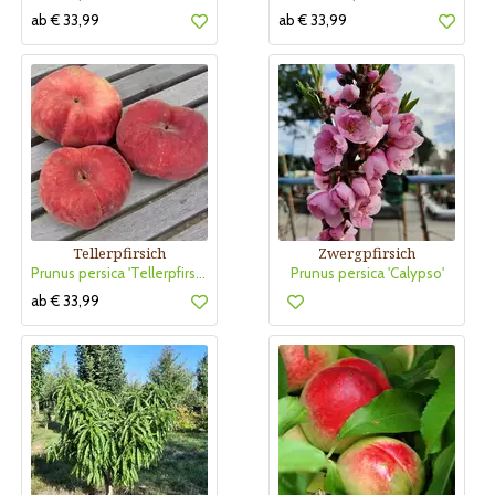
ab € 33,99
ab € 33,99
Tellerpfirsich
Zwergpfirsich
Prunus persica 'Tellerpfirsich Gelber Sandwich Bonn'
Prunus persica 'Calypso'
ab € 33,99