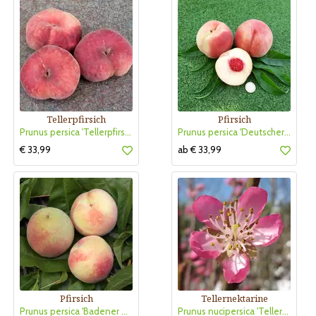
Tellerpfirsich
Pfirsich
Prunus persica 'Tellerpfirsich Bianca'
Prunus persica 'Deutscher Riesenpfirsich'
€ 33,99
ab € 33,99
Pfirsich
Tellernektarine
Prunus persica 'Badener Weingartenpfirsich'
Prunus nucipersica 'Tellernektarine Weißer Sandwich'