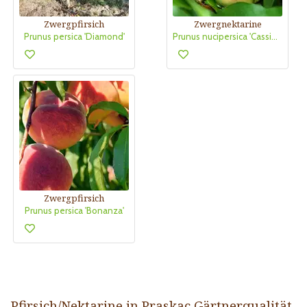
Zwergpfirsich
Zwergnektarine
Prunus persica 'Diamond'
Prunus nucipersica 'Cassiopeia'
Zwergpfirsich
Prunus persica 'Bonanza'
Pfirsich/Nektarine in Praskac Gärtnerqualität