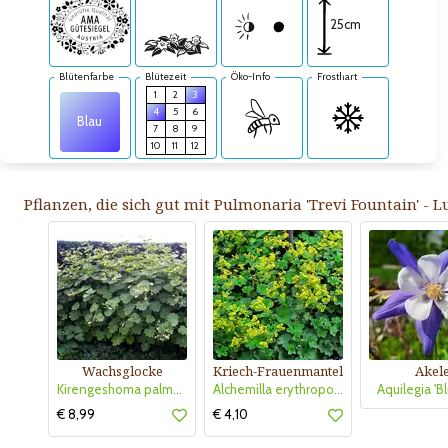
25cm
Blütenfarbe
Blütezeit
Öko-Info
Frosthart
1
2
3
4
5
6
Blau
7
8
9
10
11
12
Pflanzen, die sich gut mit Pulmonaria 'Trevi Fountain' - 
Wachsglocke
Kriech-Frauenmantel
Akele
Kirengeshoma palmata
Alchemilla erythropoda
Aquilegia 'Bl
€ 8,99
€ 4,10