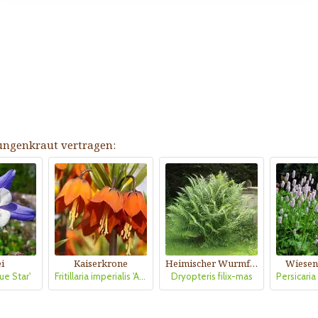
Lungenkraut vertragen:
i
Kaiserkrone
Heimischer Wurmfarn
Wiesen
ue Star'
Fritillaria imperialis 'Aurora'
Dryopteris filix-mas