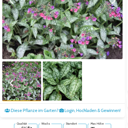
Zum vorigen Bild
Zum näc
Zum vorigen Bild
Zum näc
Diese Pflanze im Garten?
Login, Hochladen & Gewinnen!
Qualität
Wuchs
Standort
Max. Höhe