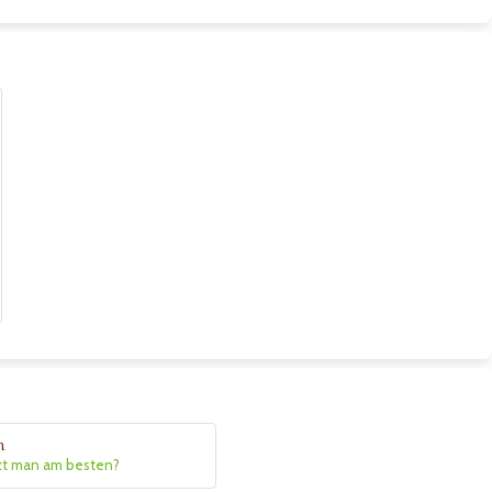
n
zt man am besten?