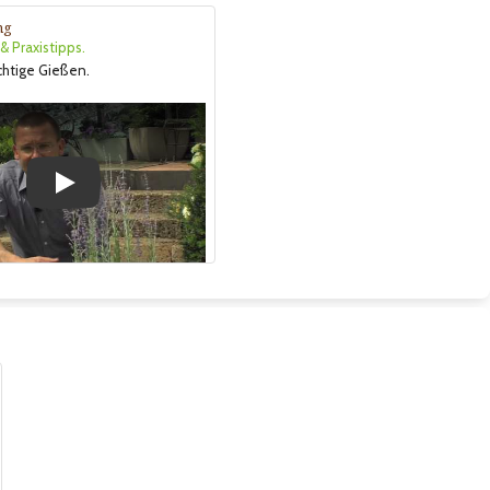
ng
 Praxistipps.
ichtige Gießen.
Play