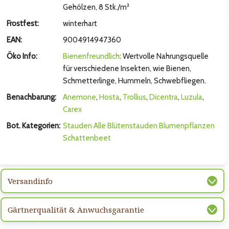
hsten Bild
Gehölzen, 8 Stk./m²
Frostfest:
winterhart
EAN:
9004914947360
Öko Info:
Bienenfreundlich
: Wertvolle Nahrungsquelle
für verschiedene Insekten, wie Bienen,
Schmetterlinge, Hummeln, Schwebfliegen.
Benachbarung:
Anemone
,
Hosta
,
Trollius
,
Dicentra
,
Luzula
,
Carex
Bot. Kategorien:
Stauden
Alle Blütenstauden
Blumenpflanzen
Schattenbeet
hsten Bild
Versandinfo
Gärtnerqualität & Anwuchsgarantie