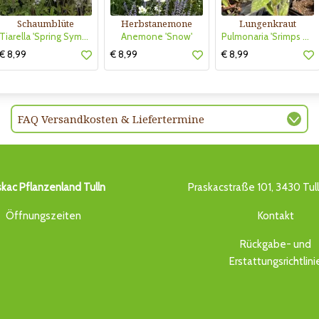
Schaumblüte
Herbstanemone
Lungenkraut
Tiarella 'Spring Symphony'
Anemone 'Snow'
Pulmonaria 'Srimps on the Barbie'
€ 8,99
€ 8,99
€ 8,99
FAQ Versandkosten & Liefertermine
skac Pflanzenland Tulln
Praskacstraße 101, 3430 Tul
Öffnungszeiten
Kontakt
Rückgabe- und
Erstattungsrichtlini