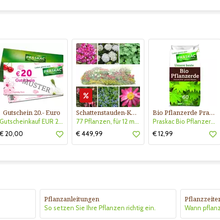
Gutschein 20.- Euro
Schattenstauden-Kollektion Nr. 630
Bio Pflanzerde Praskac
Gutscheinkauf EUR 20.-
77 Pflanzen, für 12 m² Blumenbeet, halbschattig - schattig
Praskac Bio Pflanzerde
€ 20,00
€ 449,99
€ 12,99
Pflanzanleitungen
Pflanzzeite
So setzen Sie Ihre Pflanzen richtig ein.
Wann pflan