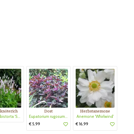
knöterich
Dost
Herbstanemone
Persicaria bistorta 'Superba'
Eupatorium rugosum 'Chocolate'
Anemone 'Whirlwind'
€ 5,99
€ 16,99