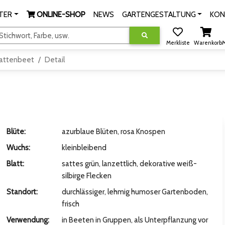
TER
ONLINE-SHOP
NEWS
GARTENGESTALTUNG
KON
tichwort, Farbe, usw.
Merkliste
Warenkorb
M
attenbeet
Detail
Blüte:
azurblaue Blüten, rosa Knospen
Wuchs:
kleinbleibend
Blatt:
sattes grün, lanzettlich, dekorative weiß-
silbirge Flecken
Standort:
durchlässiger, lehmig humoser Gartenboden,
frisch
Verwendung:
in Beeten in Gruppen, als Unterpflanzung vor