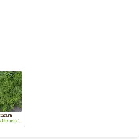
mfarn
Dryopteris filix-mas 'Linearis Polydactyla'