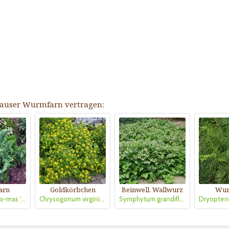
 Krauser Wurmfarn vertragen:
arn
Goldkörbchen
Beinwell, Wallwurz
Wur
Dryopteris filix-mas 'Crispa Cristata'
Chrysogonum virginianum
Symphytum grandiflorum 'Hidcote Blue'