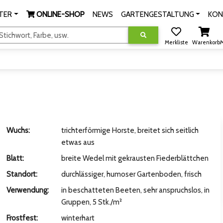
TER
ONLINE-SHOP
NEWS
GARTENGESTALTUNG
KON
tichwort, Farbe, usw.
Merkliste
Warenkorb
M
Wuchs:
trichterförmige Horste, breitet sich seitlich
etwas aus
Blatt:
breite Wedel mit gekrausten Fiederblättchen
Standort:
durchlässiger, humoser Gartenboden, frisch
Verwendung:
in beschatteten Beeten, sehr anspruchslos, in
Gruppen, 5 Stk./m²
Frostfest:
winterhart