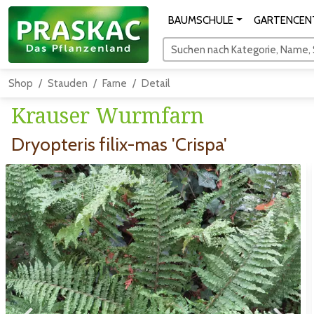
BAUMSCHULE
GARTENCEN
Suchen nach Kategorie, Name, S
Shop
Stauden
Farne
Detail
Krauser Wurmfarn
Dryopteris filix-mas 'Crispa'