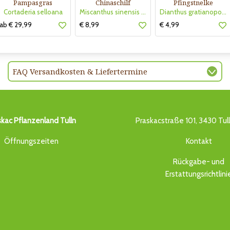
Pampasgras
Chinaschilf
Pfingstnelke
Cortaderia selloana
Miscanthus sinensis 'Strictus Dwarf'
Dianthus gratianopolitanus 'La Bourboule White'
ab € 29,99
€ 8,99
€ 4,99
FAQ Versandkosten & Liefertermine
skac Pflanzenland Tulln
Praskacstraße 101, 3430 Tul
Öffnungszeiten
Kontakt
Rückgabe- und
Erstattungsrichtlini