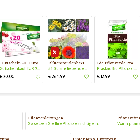
Gutschein 20.- Euro
Blütenstaudenbeet Kollektion Nr. 504
Bio Pflanzerde Praskac
Gutscheinkauf EUR 20.-
55 Sonne liebende Stauden für 6 m² Beet mit Pflanzplan
Praskac Bio Pflanzerde
€ 20,00
€ 264,99
€ 12,99
Pflanzanleitungen
Pflanzzeite
So setzen Sie Ihre Pflanzen richtig ein.
Wann pflan
rung
Eintopfen & Umtopfen