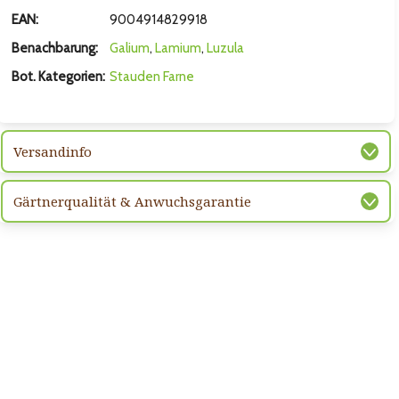
hsten Bild
EAN:
9004914829918
Benachbarung:
Galium
,
Lamium
,
Luzula
Bot. Kategorien:
Stauden
Farne
Versandinfo
Gärtnerqualität & Anwuchsgarantie
hsten Bild