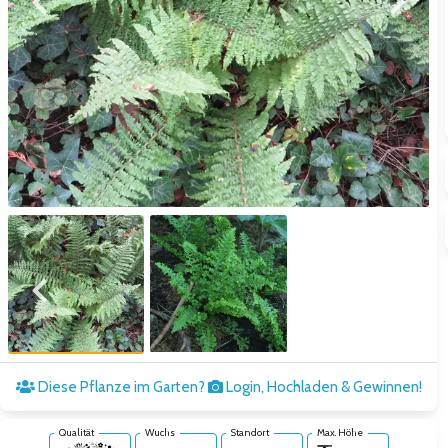
Zum vorigen Bild
Zum näc
Zum vorigen Bild
Zum näc
Diese Pflanze im Garten?
Login, Hochladen & Gewinnen!
Qualität
Wuchs
Standort
Max. Höhe