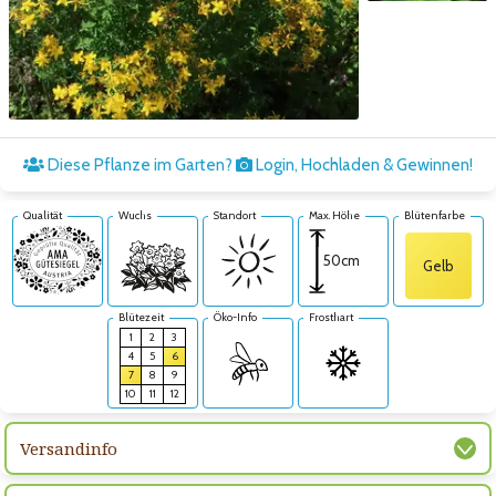
Zum nächsten Bild
Diese Pflanze im Garten?
Login, Hochladen & Gewinnen!
Qualität
Wuchs
Standort
Max. Höhe
Blütenfarbe
50cm
Gelb
Blütezeit
Öko-Info
Frosthart
1
2
3
4
5
6
7
8
9
10
11
12
Versandinfo