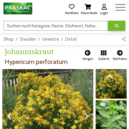
Merkliste
Warenkorb
Login
Suchen nach Kategorie, Name, Stichwort, Farbe, usw.
Shop
Stauden
Gewürze
Detail
Johanniskraut
Voriges
Galerie
Nächstes
Hypericum perforatum
Zum vorigen Bild
Zum vorigen Bild
Zum nächsten Bild