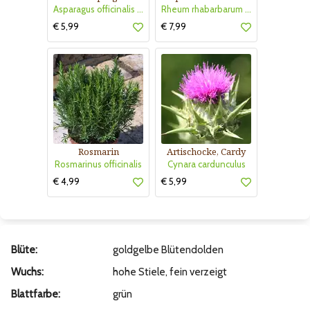
Asparagus officinalis - Grünspargel
Rheum rhabarbarum 'Holsteiner Blut'
€ 5,99
€ 7,99
Rosmarin
Artischocke, Cardy
Rosmarinus officinalis
Cynara cardunculus
€ 4,99
€ 5,99
Blüte:
goldgelbe Blütendolden
Wuchs:
hohe Stiele, fein verzeigt
Blattfarbe:
grün