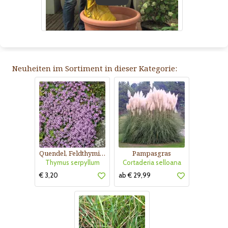
Neuheiten im Sortiment in dieser Kategorie:
Quendel, Feldthymian
Pampasgras
Thymus serpyllum
Cortaderia selloana
€ 3,20
ab € 29,99