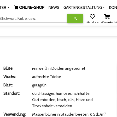
TER
ONLINE-SHOP
NEWS
GARTENGESTALTUNG
KON
tichwort, Farbe, usw.
Merkliste
Warenkorb
M
Blüte:
reinweiß in Dolden angeordnet
Wuchs:
aufrechte Triebe
Blatt:
grasgrün
Standort:
durchlässiger, humoser, nahrhafter
Gartenboden, frisch, kühl, Hitze und
Trockenheit vermeiden
Verwendung:
Massenblüher in Staudenbeeten, 8 Stk./m²