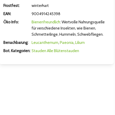
Frostfest:
winterhart
EAN:
9004914245398
Öko Info:
Bienenfreundlich
: Wertvolle Nahrungsquelle
für verschiedene Insekten, wie Bienen,
Schmetterlinge, Hummeln, Schwebfliegen.
Benachbarung:
Leucanthemum
,
Paeonia
,
Lilium
Bot. Kategorien:
Stauden
Alle Blütenstauden
hsten Bild