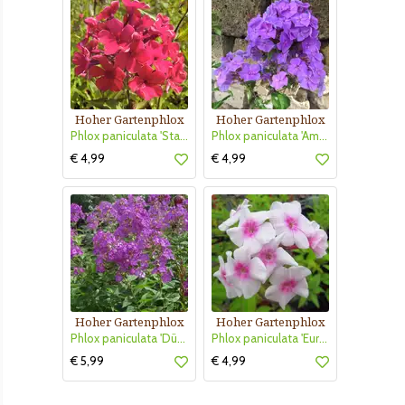
Hoher Gartenphlox
Hoher Gartenphlox
Phlox paniculata 'Starfire'
Phlox paniculata 'Amethyst'
€ 4,99
€ 4,99
Hoher Gartenphlox
Hoher Gartenphlox
Phlox paniculata 'Düsterlohe'
Phlox paniculata 'Europa'
€ 5,99
€ 4,99