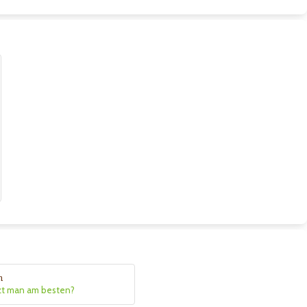
n
zt man am besten?