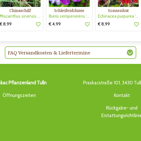
Chinaschilf
Schleifenblume
Sonnenhut
Miscanthus sinensis 'Strictus Dwarf'
Iberis sempervirens 'Absolutely Amethyst'
Echinacea purpurea 'Eccentric'
€ 8,99
€ 4,99
€ 8,99
FAQ Versandkosten & Liefertermine
skac Pflanzenland Tulln
Praskacstraße 101, 3430 Tul
Öffnungszeiten
Kontakt
Rückgabe- und
Erstattungsrichtlini