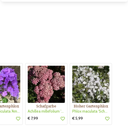
artenphlox
Schafgarbe
Hoher Gartenphlox
Phlox paniculata 'Amethyst'
Achillea millefolium 'New Vintage Rose'
Phlox maculata 'Schneelawine'
€ 7,99
€ 5,99