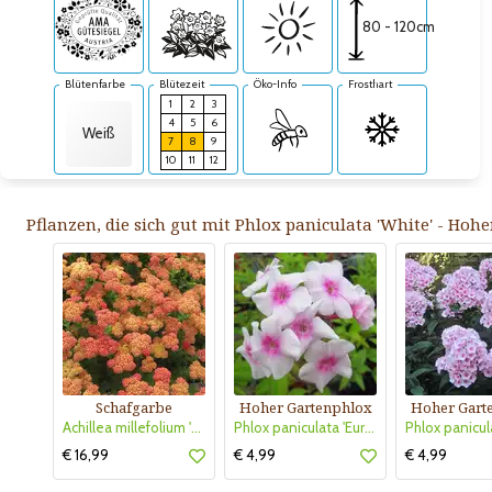
80 - 120cm
Blütenfarbe
Blütezeit
Öko-Info
Frosthart
1
2
3
4
5
6
Weiß
7
8
9
10
11
12
Pflanzen, die sich gut mit Phlox paniculata 'White' - Hoh
Schafgarbe
Hoher Gartenphlox
Hoher Gart
Achillea millefolium 'Carmine'
Phlox paniculata 'Europa'
€ 16,99
€ 4,99
€ 4,99