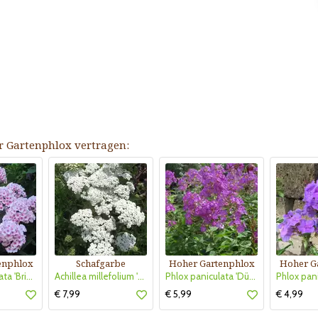
er Gartenphlox vertragen:
enphlox
Schafgarbe
Hoher Gartenphlox
Hoher G
Phlox paniculata 'Bright Eyes'
Achillea millefolium 'New Vintage White'
Phlox paniculata 'Düsterlohe'
€ 7,99
€ 5,99
€ 4,99