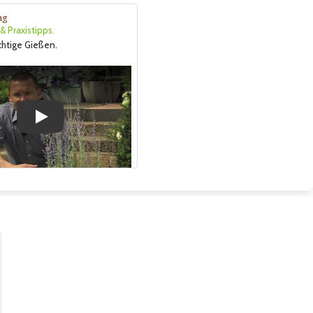
ng
 Praxistipps.
ichtige Gießen.
Play