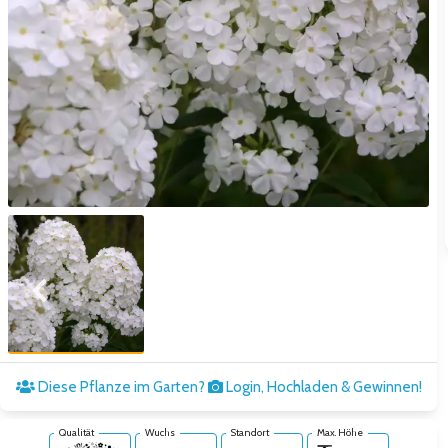
Zum vorigen Bild
Zum näc
Diese Pflanze im Garten?
Login, Hochladen & Gewinnen!
Qualität
Wuchs
Standort
Max. Höhe