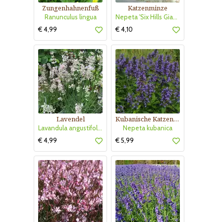
Zungenhahnenfuß
Katzenminze
Ranunculus lingua
Nepeta 'Six Hills Giant'
€ 4,99
€ 4,10
Lavendel
Kubanische Katzenminze
Lavandula angustifolia 'Rosea'
Nepeta kubanica
€ 4,99
€ 5,99