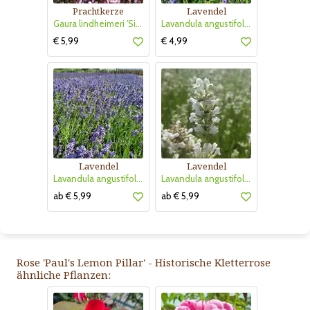
Prachtkerze
Lavendel
Gaura lindheimeri 'Siskiyou Pink'
Lavandula angustifolia 'Hidcote'
€ 5,99
€ 4,99
Lavendel
Lavendel
Lavandula angustifolia 'Thumbelina Leigh'
Lavandula angustifolia 'Arctic Snow'
ab € 5,99
ab € 5,99
Rose 'Paul's Lemon Pillar' - Historische Kletterrose
ähnliche Pflanzen: