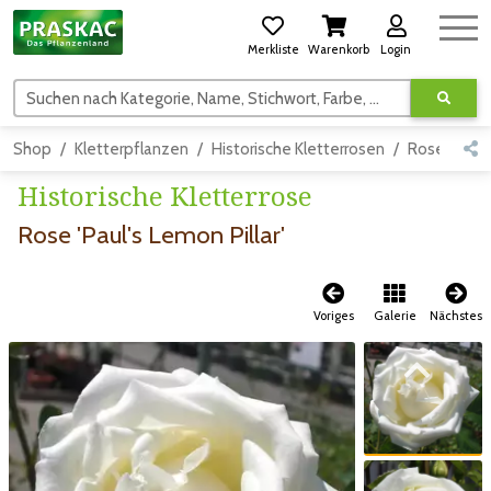
Merkliste
Warenkorb
Login
Suchen nach Kategorie, Name, Stichwort, Farbe, usw.
Shop
Kletterpflanzen
Historische Kletterrosen
Rosen
D
Historische Kletterrose
Rose 'Paul's Lemon Pillar'
Voriges
Galerie
Nächstes
Zum vorigen Bild