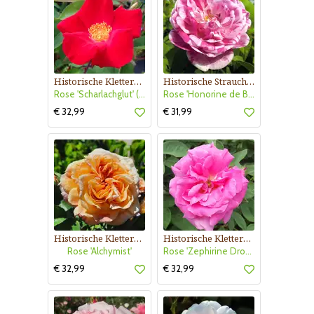
Historische Kletterrose
Historische Strauchrose
Rose 'Scharlachglut' (gallica)
Rose 'Honorine de Brabant'
€ 32,99
€ 31,99
Historische Kletterrose
Historische Kletterrose
Rose 'Alchymist'
Rose 'Zephirine Drouhin'
€ 32,99
€ 32,99