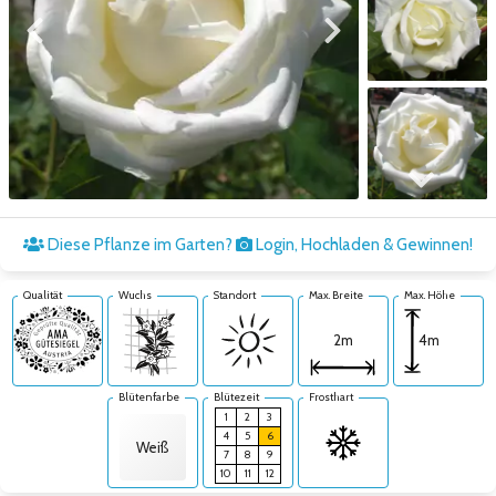
Zum vorigen Bild
Zum nächsten Bild
Zum nächsten Bild
Diese Pflanze im Garten?
Login, Hochladen & Gewinnen!
Qualität
Wuchs
Standort
Max. Breite
Max. Höhe
4m
2m
Blütenfarbe
Blütezeit
Frosthart
1
2
3
4
5
6
Weiß
7
8
9
10
11
12