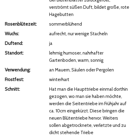
der Blütenblätter zurückgerollt,
verströmt süßen Duft, bildet große, rote
Hagebutten
Rosenblütezeit:
sommerblühend
Wuchs:
aufrecht, nur wenige Stacheln
Duftend:
ja
Standort:
lehmig humoser, nahrhafter
Gartenboden, warm, sonnig
Verwendung:
an Mauern, Säulen oder Pergolen
Frostfest:
winterhart
Schnitt:
Hat man die Haupttriebe einmal dorthin
gezogen, wo man sie haben möchte,
werden die Seitentriebe im Frühjahr auf
ca. 10cm eingekürzt. Diese bringen die
neuen Blütentriebe hervor. Weiters
sollen abgetrocknete, verletzte und zu
dicht stehende Triebe