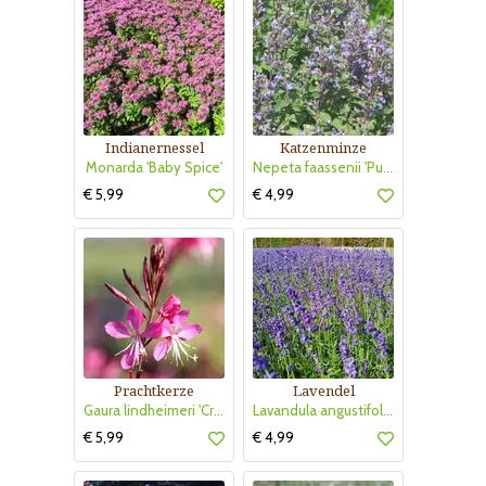
Indianernessel
Katzenminze
Monarda 'Baby Spice'
Nepeta faassenii 'Purrsian Blue'
€ 5,99
€ 4,99
Prachtkerze
Lavendel
Gaura lindheimeri 'Crimson Butterflies'
Lavandula angustifolia 'Hidcote'
€ 5,99
€ 4,99