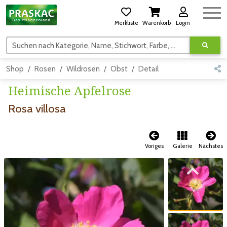
Merkliste
Warenkorb
Login
Suchen nach Kategorie, Name, Stichwort, Farbe, usw.
Shop
Rosen
Wildrosen
Obst
Detail
Heimische Apfelrose
Rosa villosa
Voriges
Galerie
Nächstes
Zum vorigen Bild