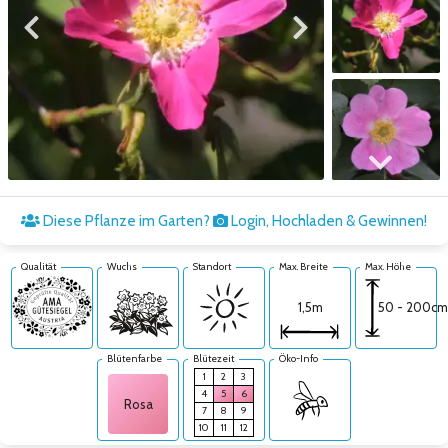
Zum vorigen Bild
Zum nächsten Bild
Zum nächsten Bild
Diese Pflanze im Garten?
Login, Hochladen & Gewinnen!
Qualität
Wuchs
Standort
Max. Breite
Max. Höhe
50 - 200cm
1,5m
Blütenfarbe
Blütezeit
Öko-Info
1
2
3
4
5
6
Rosa
7
8
9
10
11
12