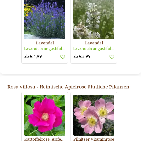
Lavendel
Lavendel
Lavandula angustifolia 'Munstead'
Lavandula angustifolia 'Arctic Snow'
ab € 4,99
ab € 5,99
Rosa villosa - Heimische Apfelrose ähnliche Pflanzen:
Kartoffelrose, Apfelrose
Pilnitzer Vitaminrose