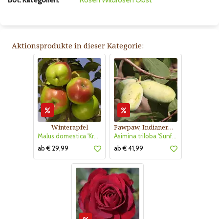
Bot. Kategorien:
Rosen
Wildrosen
Obst
Aktionsprodukte in dieser Kategorie:
Winterapfel
Pawpaw, Indianerbanane
Malus domestica 'Kronprinz Rudolf'
Asimina triloba 'Sunflower'
ab € 29,99
ab € 41,99