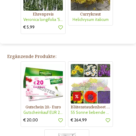
Ehrenpreis
Currykraut
Veronica longifolia 'Schneeriesin'
Helichrysum italicum
€ 5,99
Ergänzende Produkte:
Gutschein 20.- Euro
Blütenstaudenbeet Kollektion Nr. 504
Gutscheinkauf EUR 20.-
55 Sonne liebende Stauden für 6 m² Beet mit Pflanzplan
€ 20,00
€ 264,99