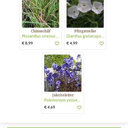
Chinaschilf
Pfingstnelke
Miscanthus sinensis 'Strictus Dwarf'
Dianthus gratianopolitanus 'La Bourboule White'
€ 8,99
€ 4,99
Jakobsleiter
Polemonium yezoense 'Purple Rain'
€ 4,69