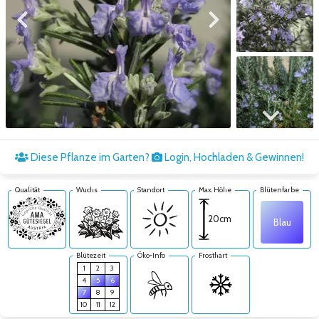
Zum vorigen Bild
Zum nächsten Bild
Zum nächsten Bild
Diese Pflanze im Garten?
Login, Hochladen & Gewinnen!
Qualität
Wuchs
Standort
Max. Höhe
Blütenfarbe
20cm
Blau
Blütezeit
Öko-Info
Frosthart
1
2
3
4
5
6
7
8
9
10
11
12