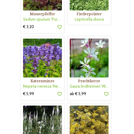
Mauerpfeffer
Fiederpolster
Sedum spurium 'Purpurteppich'
Leptinella dioica
€ 3,20
Katzenminze
Prachtkerze
Nepeta nervosa 'Neptun'
Gaura lindheimeri 'Whirling Butterflies'
€ 5,99
ab € 5,99