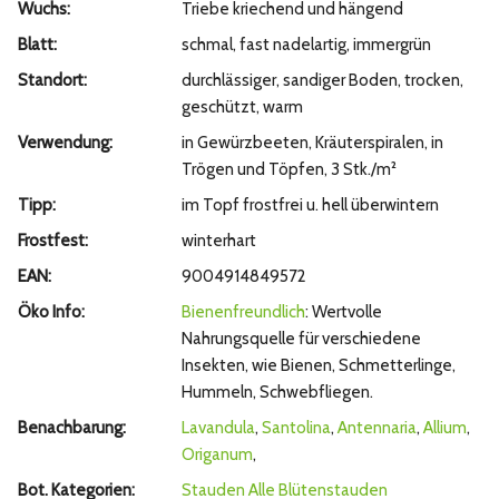
Wuchs:
Triebe kriechend und hängend
Blatt:
schmal, fast nadelartig, immergrün
Standort:
durchlässiger, sandiger Boden, trocken,
geschützt, warm
Verwendung:
in Gewürzbeeten, Kräuterspiralen, in
Trögen und Töpfen, 3 Stk./m²
Tipp:
im Topf frostfrei u. hell überwintern
Frostfest:
winterhart
EAN:
9004914849572
Öko Info:
Bienenfreundlich
: Wertvolle
Nahrungsquelle für verschiedene
Insekten, wie Bienen, Schmetterlinge,
Hummeln, Schwebfliegen.
Benachbarung:
Lavandula
,
Santolina
,
Antennaria
,
Allium
,
Origanum
,
Bot. Kategorien:
Stauden
Alle Blütenstauden