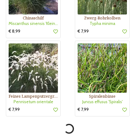
Chinaschilf
Zwerg-Rohrkolben
Miscanthus sinensis 'Kleine Silberspinne'
Typha minima
€ 8,99
€ 7,99
Feines Lampenputzergras
Spiralenbinse
Pennisetum orientale
Juncus effusus 'Spiralis'
€ 7,99
€ 7,99