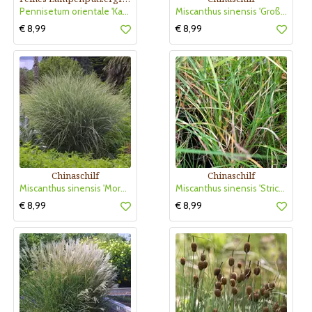
Pennisetum orientale 'Karley Rose'
Miscanthus sinensis 'Große Fontäne'
€ 8,99
€ 8,99
Chinaschilf
Chinaschilf
Miscanthus sinensis 'Morning Light'
Miscanthus sinensis 'Strictus Dwarf'
€ 8,99
€ 8,99