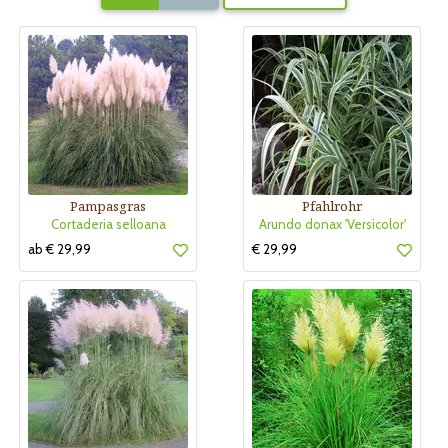
Pampasgras
Pfahlrohr
Cortaderia selloana
Arundo donax 'Versicolor'
ab € 29,99
€ 29,99