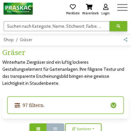
Merkliste
Warenkorb
Login
Suchen nach Kategorie, Name, Stichwort, Farbe, usw.
Shop
Gräser
Gräser
Winterharte Ziergräser sind ein luftig lockeres
Gestaltungselement für Gartenanlagen. Ihre filigrane Textur und
das transparente Erscheinungsbild bringen eine gewisse
Leichtigkeit in Staudenbeete.
97 filtern.
Sortieren