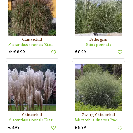
Chinaschilf
Federgras
Miscanthus sinensis 'Silberfeder'
Stipa pennata
ab € 8,99
€ 8,99
Chinaschilf
Zwerg-Chinaschilf
Miscanthus sinensis 'Graziella'
Miscanthus sinensis 'Yaku Jima'
€ 8,99
€ 8,99