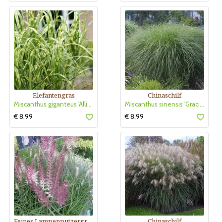
Elefantengras
Chinaschilf
Miscanthus giganteus 'Alligator'
Miscanthus sinensis 'Gracillimus'
€ 8,99
€ 8,99
Feines Lampenputzergras
Chinaschilf