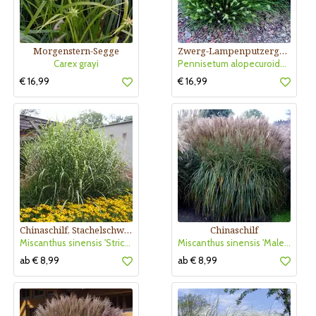
Morgenstern-Segge
Zwerg-Lampenputzergras
Carex grayi
Pennisetum alopecuroides 'Little Bunny'
€ 16,99
€ 16,99
Chinaschilf, Stachelschweingras
Chinaschilf
Miscanthus sinensis 'Strictus'
Miscanthus sinensis 'Malepartus'
ab € 8,99
ab € 8,99