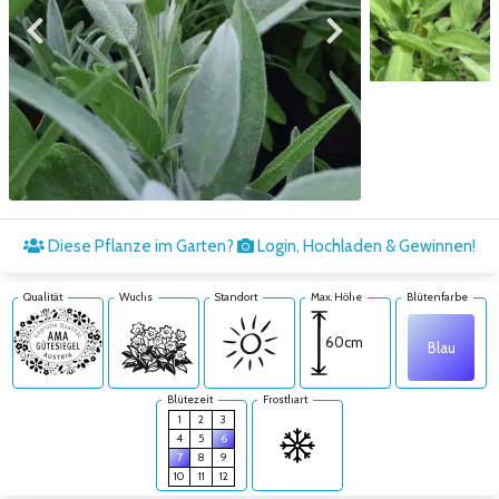
Zum vorigen Bild
Zum nächsten Bild
Zum nächsten Bild
Diese Pflanze im Garten?
Login, Hochladen & Gewinnen!
Qualität
Wuchs
Standort
Max. Höhe
Blütenfarbe
60cm
Blau
Blütezeit
Frosthart
1
2
3
4
5
6
7
8
9
10
11
12