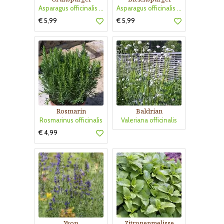
Asparagus officinalis - Grünspargel
Asparagus officinalis - Bleichspargel
€ 5,99
€ 5,99
Rosmarin
Baldrian
Rosmarinus officinalis
Valeriana officinalis
€ 4,99
Ysop
Zitronenmelisse