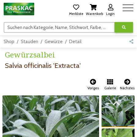
Merkliste
Warenkorb
Login
Suchen nach Kategorie, Name, Stichwort, Farbe, usw.
Shop
Stauden
Gewürze
Detail
Gewürzsalbei
Salvia officinalis 'Extracta'
Voriges
Galerie
Nächstes
Zum vorigen Bild