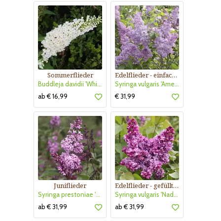
Sommerflieder
Edelflieder - einfachblühend
Buddleja davidii 'White Profusion'
Syringa vulgaris 'Amethyst'
ab € 16,99
€ 31,99
Juniflieder
Edelflieder - gefülltblühend
Syringa prestoniae 'Nocturne'
Syringa vulgaris 'Nadeshda'
ab € 31,99
ab € 31,99