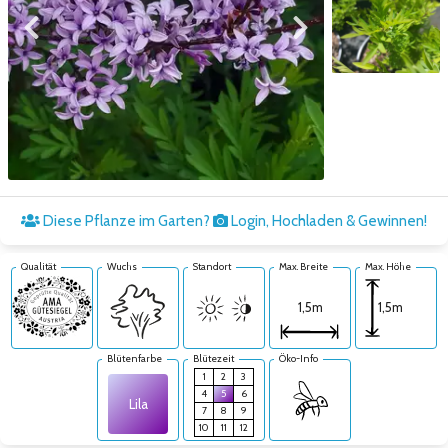
Zum vorigen Bild
Zum nächsten Bild
Zum nächsten Bild
Diese Pflanze im Garten?
Login, Hochladen & Gewinnen!
Qualität
Wuchs
Standort
Max. Breite
Max. Höhe
1,5m
1,5m
Blütenfarbe
Blütezeit
Öko-Info
1
2
3
4
5
6
Lila
7
8
9
10
11
12