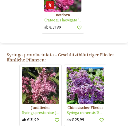
Rotdorn
Crataegus laevigata 'Pauls Scarlet'
ab € 31,99
Syringa protolaciniata - Geschlitztblättriger Flieder
ähnliche Pflanzen:
Juniflieder
Chinesischer Flieder
Syringa prestoniae 'James MacFarlane'
Syringa chinensis 'Saugeana'
ab € 31,99
ab € 25,99