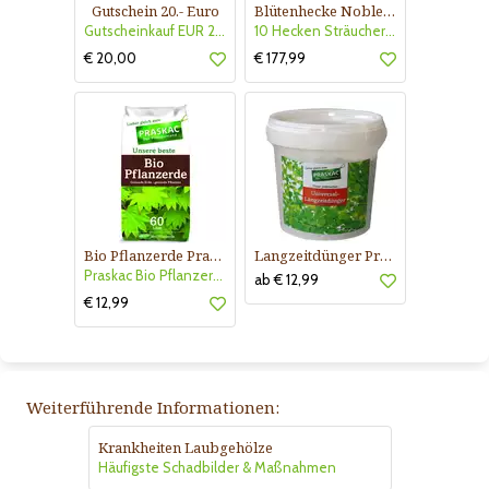
Gutschein 20.- Euro
Blütenhecke Nobless-Kollektion Nr. 402
Gutscheinkauf EUR 20.-
10 Hecken Sträucher - für 10 lfm Blütenhecke - Blühend März - Oktober
€ 20,00
€ 177,99
Bio Pflanzerde Praskac
Langzeitdünger Praskac
Praskac Bio Pflanzerde
ab € 12,99
€ 12,99
Weiterführende Informationen:
Krankheiten Laubgehölze
Häufigste Schadbilder & Maßnahmen