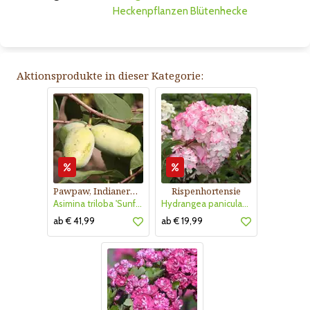
Heckenpflanzen
Blütenhecke
Aktionsprodukte in dieser Kategorie:
Pawpaw, Indianerbanane
Rispenhortensie
Asimina triloba 'Sunflower'
Hydrangea paniculata 'Vanille Fraise'
ab € 41,99
ab € 19,99