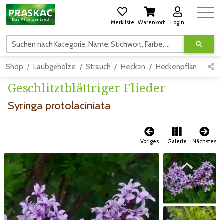
Merkliste
Warenkorb
Login
Suchen nach Kategorie, Name, Stichwort, Farbe, usw.
Shop
Laubgehölze
Strauch
Hecken
Heckenpflanzen
Geschlitztblättriger Flieder
Syringa protolaciniata
Voriges
Galerie
Nächstes
Zum vorigen Bild