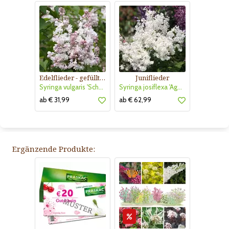
Edelflieder - gefülltblühend
Juniflieder
Syringa vulgaris 'Schöne von Moskau'
Syringa josiflexa 'Agnes Smith'
ab € 31,99
ab € 62,99
Ergänzende Produkte: