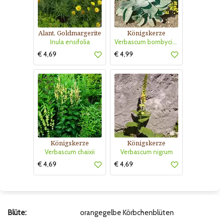
Alant, Goldmargerite
Königskerze
Inula ensifolia
Verbascum bombyciferum
€ 4,69
€ 4,99
Königskerze
Königskerze
Verbascum chaixii
Verbascum nigrum
€ 4,69
€ 4,69
Blüte:
orangegelbe Körbchenblüten