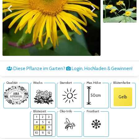
Zum vorigen Bild
Zum nächsten Bild
Zum nächsten Bild
Diese Pflanze im Garten?
Login, Hochladen & Gewinnen!
Qualität
Wuchs
Standort
Max. Höhe
Blütenfarbe
50cm
Gelb
Blütezeit
Öko-Info
Frosthart
1
2
3
4
5
6
7
8
9
10
11
12