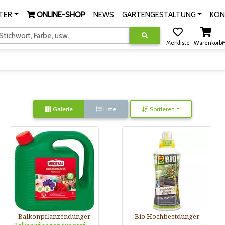
TER
ONLINE-SHOP
NEWS
GARTENGESTALTUNG
KON
tichwort, Farbe, usw.
Merkliste
Warenkorb
M
Galerie
Liste
Sortieren
Balkonpflanzendünger
Bio Hochbeetdünger