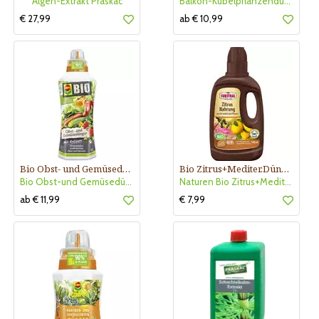
Algen-Extrakt Praskac
Balkon-Kübelpflanzendünger
€ 27,99
ab € 10,99
Bio Obst- und Gemüsedünger
Bio Zitrus+Mediter.Dünger
Bio Obst-und Gemüsedünger
Naturen Bio Zitrus+Mediter.Düng
ab € 11,99
€ 7,99