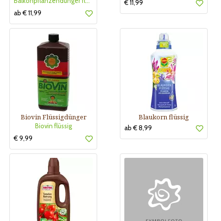
Balkonpflanzendünger flüssig Su
€ 11,99
ab € 11,99
Biovin Flüssigdünger
Blaukorn flüssig
Biovin flüssig
ab € 8,99
€ 9,99