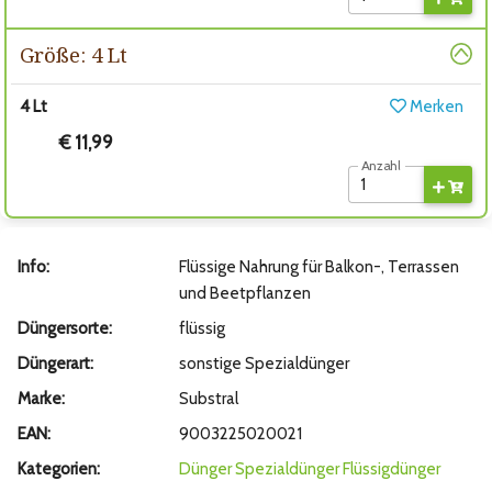
Größe: 4 Lt
4 Lt
Merken
€ 11,99
Anzahl
Info:
Flüssige Nahrung für Balkon-, Terrassen
und Beetpflanzen
Düngersorte:
flüssig
Düngerart:
sonstige Spezialdünger
Marke:
Substral
EAN:
9003225020021
Kategorien:
Dünger
Spezialdünger
Flüssigdünger