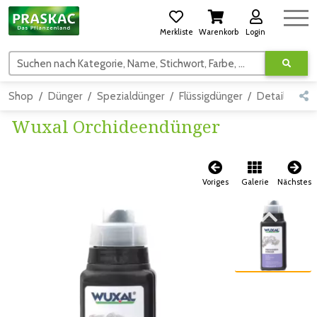
Merkliste
Warenkorb
Login
Suchen nach Kategorie, Name, Stichwort, Farbe, usw.
Shop
Dünger
Spezialdünger
Flüssigdünger
Detail
Wuxal Orchideendünger
Voriges
Galerie
Nächstes
Zum vorigen Bild