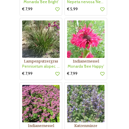
Monarda 'Bee Bright'
Nepeta nervosa 'Neptun'
€ 7,99
€ 5,99
Lampenputzergras
Indianernessel
Pennisetum alopec. 'Red Head'
Monarda 'Bee Happy'
€ 7,99
€ 7,99
Indianernessel
Katzenminze