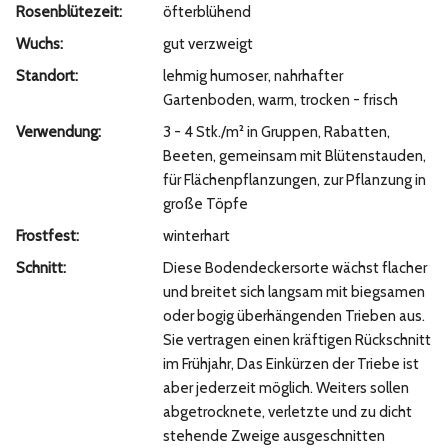
Rosenblütezeit:
öfterblühend
Wuchs:
gut verzweigt
Standort:
lehmig humoser, nahrhafter
Gartenboden, warm, trocken - frisch
Verwendung:
3 - 4 Stk./m² in Gruppen, Rabatten,
Beeten, gemeinsam mit Blütenstauden,
für Flächenpflanzungen, zur Pflanzung in
große Töpfe
Frostfest:
winterhart
Schnitt:
Diese Bodendeckersorte wächst flacher
und breitet sich langsam mit biegsamen
oder bogig überhängenden Trieben aus.
Sie vertragen einen kräftigen Rückschnitt
im Frühjahr, Das Einkürzen der Triebe ist
aber jederzeit möglich. Weiters sollen
abgetrocknete, verletzte und zu dicht
stehende Zweige ausgeschnitten