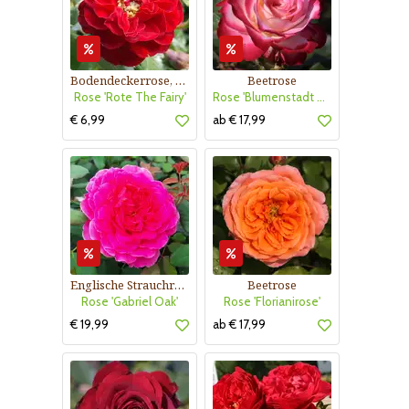
Bodendeckerrose, rot
Beetrose
Rose 'Rote The Fairy'
Rose 'Blumenstadt Tulln'
€ 6,99
ab € 17,99
Englische Strauchrose
Beetrose
Rose 'Gabriel Oak'
Rose 'Florianirose'
€ 19,99
ab € 17,99