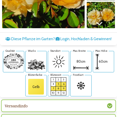
Zum nächsten Bild
Diese Pflanze im Garten?
Login, Hochladen & Gewinnen!
Qualität
Wuchs
Standort
Max. Breite
Max. Höhe
60cm
80cm
Blütenfarbe
Blütezeit
Frosthart
1
2
3
4
5
6
Gelb
7
8
9
10
11
12
Versandinfo