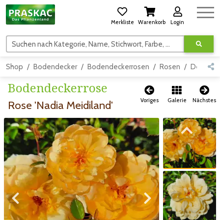
Merkliste
Warenkorb
Login
Suchen nach Kategorie, Name, Stichwort, Farbe, usw.
Shop
Bodendecker
Bodendeckerrosen
Rosen
Detail
Bodendeckerrose
Voriges
Galerie
Nächstes
Rose 'Nadia Meidiland'
Zum vorigen Bild
Zum vorigen Bild
Zum nächsten Bild