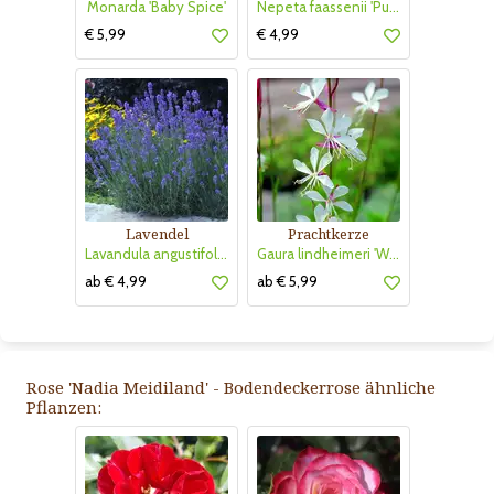
Monarda 'Baby Spice'
Nepeta faassenii 'Purrsian Blue'
€ 5,99
€ 4,99
Lavendel
Prachtkerze
Lavandula angustifolia 'Munstead'
Gaura lindheimeri 'Whirling Butterflies'
ab € 4,99
ab € 5,99
Rose 'Nadia Meidiland' - Bodendeckerrose ähnliche
Pflanzen: